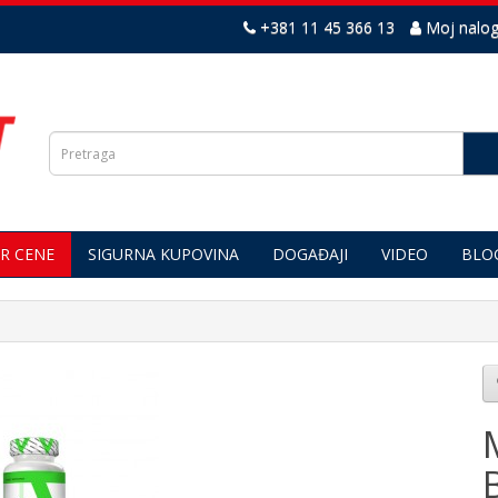
+381 11 45 366 13
Moj nalo
R CENE
SIGURNA KUPOVINA
DOGAĐAJI
VIDEO
BLO