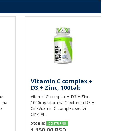
Vitamin C complex +
D3 + Zinc, 100tab
ne
Vitamin C complex + D3 + Zinc-
mina
1000mg vitamina C- Vitamin D3 +
va
CinkVitamin C complex sadrži
Cink, vi..
Stanje:
DOSTUPNO
1.150,00 RSD