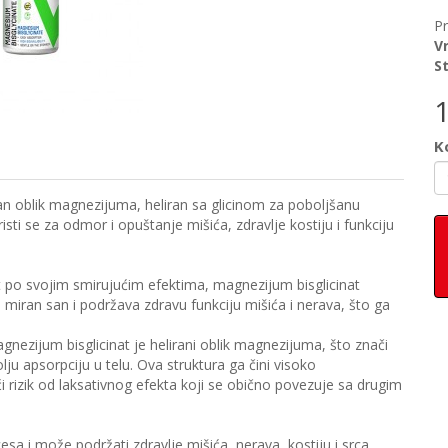
P
V
S
Ko
an oblik magnezijuma, heliran sa glicinom za poboljšanu
sti se za odmor i opuštanje mišića, zdravlje kostiju i funkciju
o svojim smirujućim efektima, magnezijum bisglicinat
ran san i podržava zdravu funkciju mišića i nerava, što ga
ijum bisglicinat je helirani oblik magnezijuma, što znači
lju apsorpciju u telu. Ova struktura ga čini visoko
i rizik od laksativnog efekta koji se obično povezuje sa drugim
a i može podržati zdravlje mišića, nerava, kostiju i srca,