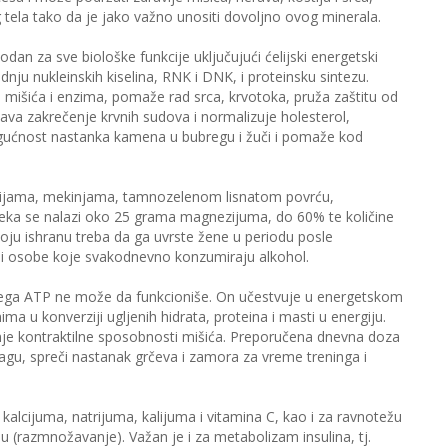
 tela tako da je jako važno unositi dovoljno ovog minerala.
an za sve biološke funkcije uključujući ćelijski energetski
nju nukleinskih kiselina, RNK i DNK, i proteinsku sintezu.
mišića i enzima, pomaže rad srca, krvotoka, pruža zaštitu od
va zakrečenje krvnih sudova i normalizuje holesterol,
ogućnost nastanka kamena u bubregu i žuči i pomaže kod
ealijama, mekinjama, tamnozelenom lisnatom povrću,
ka se nalazi oko 25 grama magnezijuma, do 60% te količine
voju ishranu treba da ga uvrste žene u periodu posle
 i osobe koje svakodnevno konzumiraju alkohol.
njega ATP ne može da funkcioniše. On učestvuje u energetskom
a u konverziji ugljenih hidrata, proteina i masti u energiju.
enje kontraktilne sposobnosti mišića. Preporučena dnevna doza
u, spreči nastanak grčeva i zamora za vreme treninga i
alcijuma, natrijuma, kalijuma i vitamina C, kao i za ravnotežu
iju (razmnožavanje). Važan je i za metabolizam insulina, tj.