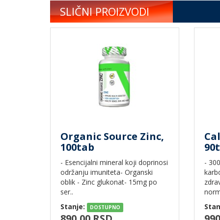
SLIČNI PROIZVODI
Organic Source Zinc,
Ca
100tab
90
- Esencijalni mineral koji doprinosi
- 30
održanju imuniteta- Organski
karb
oblik - Zinc glukonat- 15mg po
zdrav
ser..
norma
Stanje:
Stan
DOSTUPNO
890,00 RSD
990