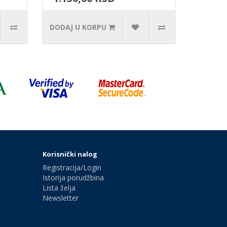
DODAJ U KORPU
Korisnički nalog
Registracija/Login
Istorija porudžbina
Lista želja
Newsletter