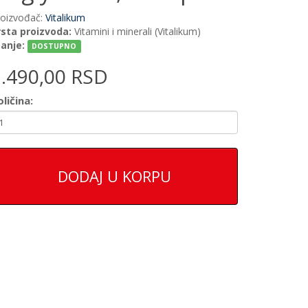
roizvođač:
Vitalikum
rsta proizvoda:
Vitamini i minerali (Vitalikum)
tanje:
DOSTUPNO
1.490,00 RSD
ličina:
DODAJ U KORPU