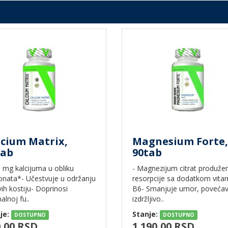
lcium Matrix,
Magnesium Forte,
tab
90tab
0 mg kalcijuma u obliku
- Magnezijum citrat produže
onata*- Učestvuje u održanju
resorpcije sa dodatkom vita
ih kostiju- Doprinosi
B6- Smanjuje umor, poveća
lnoj fu..
izdržljivo..
je:
Stanje:
DOSTUPNO
DOSTUPNO
,00 RSD
1.190,00 RSD