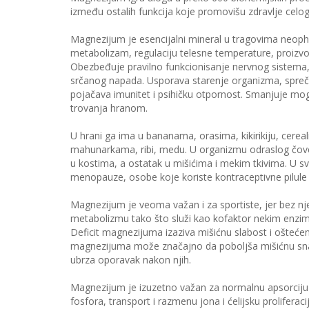
između ostalih funkcija koje promovišu zdravlje celog
Magnezijum je esencijalni mineral u tragovima neophod
metabolizam, regulaciju telesne temperature, proizvod
Obezbeđuje pravilno funkcionisanje nervnog sistema, 
srčanog napada. Usporava starenje organizma, spreča
pojačava imunitet i psihičku otpornost. Smanjuje m
trovanja hranom.
U hrani ga ima u bananama, orasima, kikirikiju, cer
mahunarkama, ribi, medu. U organizmu odraslog čove
u kostima, a ostatak u mišićima i mekim tkivima. U s
menopauze, osobe koje koriste kontraceptivne pilule
Magnezijum je veoma važan i za sportiste, jer bez 
metabolizmu tako što služi kao kofaktor nekim enzimim
Deficit magnezijuma izaziva mišićnu slabost i ošteć
magnezijuma može značajno da poboljša mišićnu snag
ubrza oporavak nakon njih.
Magnezijum je izuzetno važan za normalnu apsorciju k
fosfora, transport i razmenu jona i ćelijsku proliferac