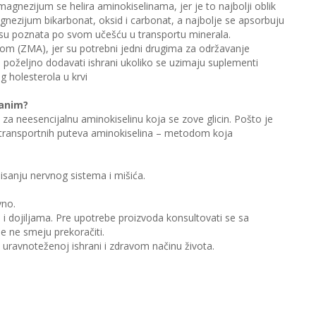
magnezijum se helira aminokiselinama, jer je to najbolji oblik
agnezijum bikarbonat, oksid i carbonat, a najbolje se apsorbuju
a su poznata po svom učešću u transportu minerala.
om (ZMA), jer su potrebni jedni drugima za održavanje
e poželjno dodavati ishrani ukoliko se uzimaju suplementi
og holesterola u krvi
vanim?
za neesencijalnu aminokiselinu koja se zove glicin. Pošto je
transportnih puteva aminokiselina – metodom koja
sanju nervnog sistema i mišića.
vno.
i dojiljama. Pre upotrebe proizvoda konsultovati se sa
 ne smeju prekoračiti.
 uravnoteženoj ishrani i zdravom načinu života.