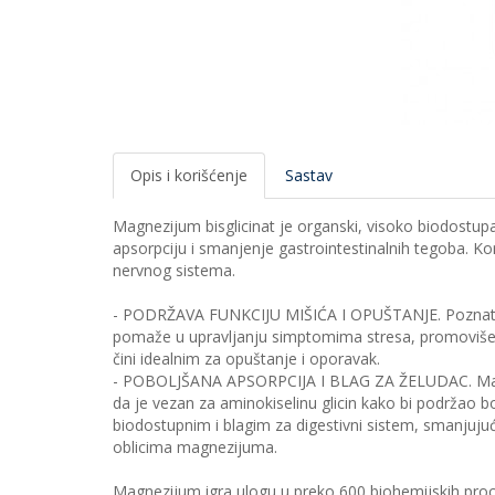
Opis i korišćenje
Sastav
Magnezijum bisglicinat je organski, visoko biodostup
apsorpciju i smanjenje gastrointestinalnih tegoba. Kori
nervnog sistema.
- PODRŽAVA FUNKCIJU MIŠIĆA I OPUŠTANJE. Poznat p
pomaže u upravljanju simptomima stresa, promoviše mi
čini idealnim za opuštanje i oporavak.
- POBOLJŠANA APSORPCIJA I BLAG ZA ŽELUDAC. Magnez
da je vezan za aminokiselinu glicin kako bi podržao bo
biodostupnim i blagim za digestivni sistem, smanjujuć
oblicima magnezijuma.
Magnezijum igra ulogu u preko 600 biohemijskih proces