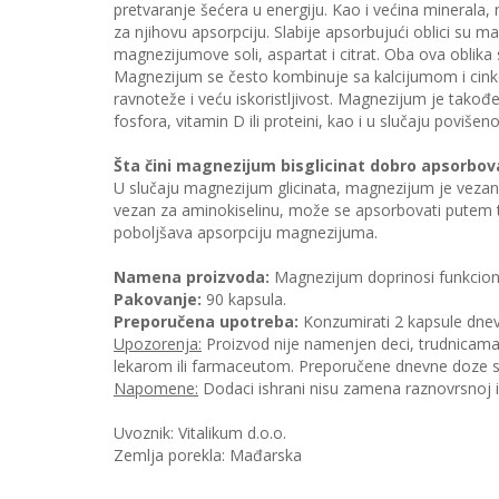
pretvaranje šećera u energiju. Kao i većina minerala, 
za njihovu apsorpciju. Slabije apsorbujući oblici su m
magnezijumove soli, aspartat i citrat. Oba ova oblik
Magnezijum se često kombinuje sa kalcijumom i cink
ravnoteže i veću iskoristljivost. Magnezijum je takođ
fosfora, vitamin D ili proteini, kao i u slučaju povišen
Šta čini magnezijum bisglicinat dobro apsorbo
U slučaju magnezijum glicinata, magnezijum je vezan 
vezan za aminokiselinu, može se apsorbovati putem 
poboljšava apsorpciju magnezijuma.
Namena proizvoda:
Magnezijum doprinosi funkcioni
Pakovanje:
90 kapsula.
Preporučena upotreba:
Konzumirati 2 kapsule dne
Upozorenja:
Proizvod nije namenjen deci, trudnicama 
lekarom ili farmaceutom. Preporučene dnevne doze se
Napomene:
Dodaci ishrani nisu zamena raznovrsnoj i
Uvoznik: Vitalikum d.o.o.
Zemlja porekla: Mađarska