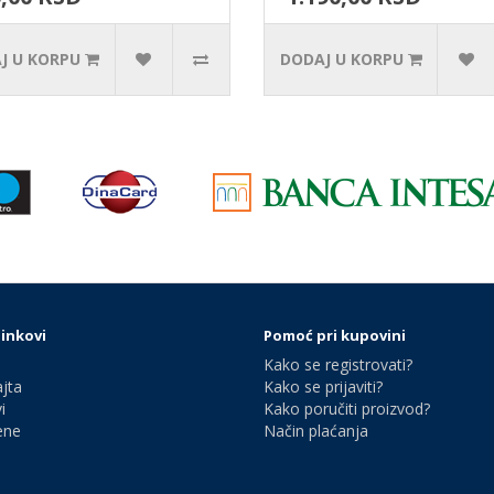
J U KORPU
DODAJ U KORPU
linkovi
Pomoć pri kupovini
Kako se registrovati?
jta
Kako se prijaviti?
i
Kako poručiti proizvod?
ene
Način plaćanja