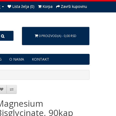
g
Lista želja (0)
Korpa
Završi kupovinu
0 PROIZVOD(A) - 0,00 RSD
G
O NAMA
KONTAKT
Magnesium
Bisglycinate, 90kap