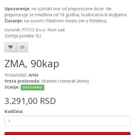
Upozorenje:
ne uzimati vise od preporucene doze. Ne
preporucuje se mlađima od 18 godina, trudnicama ili dojiljama.
Čuvanje:
na suvom i hladnom mestu (ne u frižideru).
Uvoznik: FITCO d.o.o. Novi sad
Zemlja porekla: EU
ZMA, 90kap
Proizvođač:
Amix
Vrsta proizvoda:
Vitamini i minerali (Amix)
Stanje:
DOSTUPNO
3.291,00 RSD
Količina: