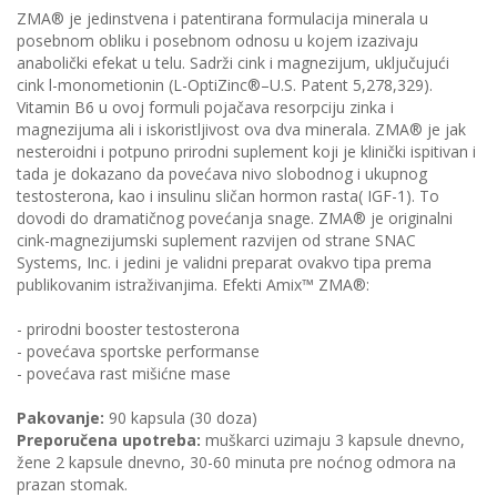
ZMA® je jedinstvena i patentirana formulacija minerala u
posebnom obliku i posebnom odnosu u kojem izazivaju
anabolički efekat u telu. Sadrži cink i magnezijum, uključujući
cink l-monometionin (L-OptiZinc®–U.S. Patent 5,278,329).
Vitamin B6 u ovoj formuli pojačava resorpciju zinka i
magnezijuma ali i iskoristljivost ova dva minerala. ZMA® je jak
nesteroidni i potpuno prirodni suplement koji je klinički ispitivan i
tada je dokazano da povećava nivo slobodnog i ukupnog
testosterona, kao i insulinu sličan hormon rasta( IGF-1). To
dovodi do dramatičnog povećanja snage. ZMA® je originalni
cink-magnezijumski suplement razvijen od strane SNAC
Systems, Inc. i jedini je validni preparat ovakvo tipa prema
publikovanim istraživanjima. Efekti Amix™ ZMA®:
- prirodni booster testosterona
- povećava sportske performanse
- povećava rast mišićne mase
Pakovanje:
90 kapsula (30 doza)
Preporučena upotreba:
muškarci uzimaju 3 kapsule dnevno,
žene 2 kapsule dnevno, 30-60 minuta pre noćnog odmora na
prazan stomak.