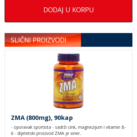
DODAJ U KORPU
SLIČNI PROIZVODI
ZMA (800mg), 90kap
- oporavak sportista - sadrži cink, magnezijum i vitamin B-
6 - dijetetski proizvod ZMA je siner..