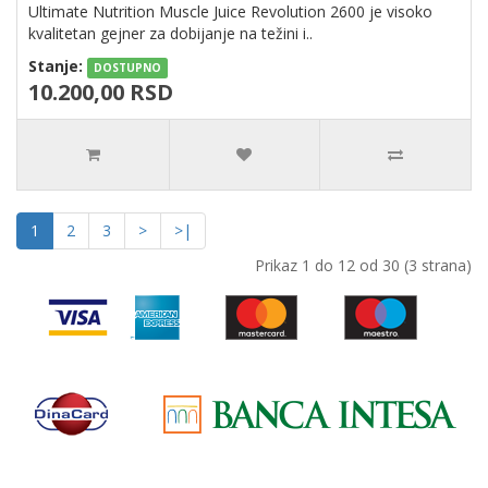
Ultimate Nutrition Muscle Juice Revolution 2600 je visoko
kvalitetan gejner za dobijanje na težini i..
Stanje:
DOSTUPNO
10.200,00 RSD
1
2
3
>
>|
Prikaz 1 do 12 od 30 (3 strana)