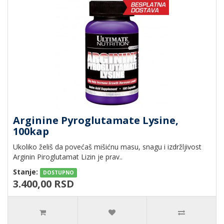
Arginine Pyroglutamate Lysine,
100kap
Ukoliko želiš da povećaš mišićnu masu, snagu i izdržljivost
Arginin Piroglutamat Lizin je prav..
Stanje:
DOSTUPNO
3.400,00 RSD