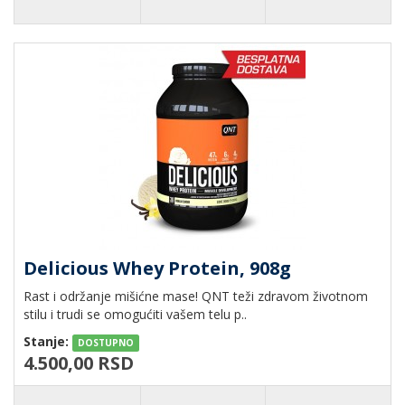
Delicious Whey Protein, 908g
Rast i održanje mišićne mase! QNT teži zdravom životnom
stilu i trudi se omogućiti vašem telu p..
Stanje:
DOSTUPNO
4.500,00 RSD