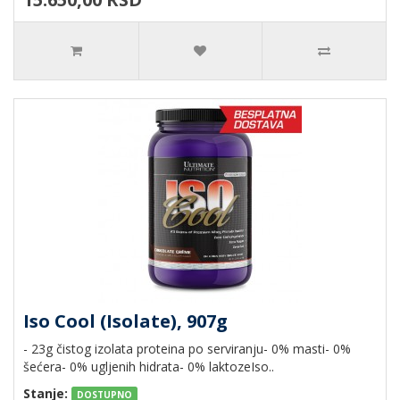
Iso Cool (Isolate), 907g
- 23g čistog izolata proteina po serviranju- 0% masti- 0%
šećera- 0% ugljenih hidrata- 0% laktozeIso..
Stanje:
DOSTUPNO