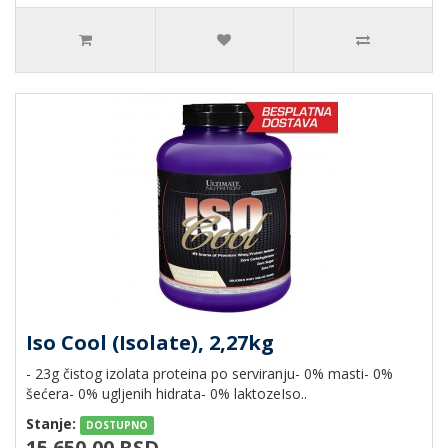
Iso Cool (Isolate), 2,27kg
- 23g čistog izolata proteina po serviranju- 0% masti- 0%
šećera- 0% ugljenih hidrata- 0% laktozeIso..
Stanje:
DOSTUPNO
15.650,00 RSD