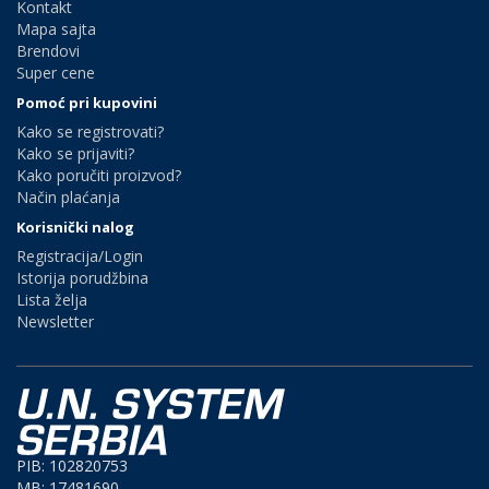
Kontakt
Mapa sajta
Brendovi
Super cene
Pomoć pri kupovini
Kako se registrovati?
Kako se prijaviti?
Kako poručiti proizvod?
Način plaćanja
Korisnički nalog
Registracija/Login
Istorija porudžbina
Lista želja
Newsletter
PIB: 102820753
MB: 17481690