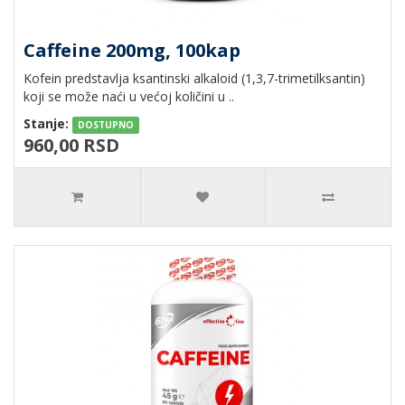
Caffeine 200mg, 100kap
Kofein predstavlja ksantinski alkaloid (1,3,7-trimetilksantin)
koji se može naći u većoj količini u ..
Stanje:
DOSTUPNO
960,00 RSD