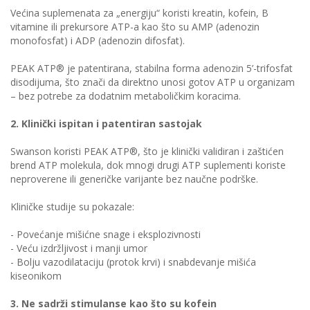
Većina suplemenata za „energiju“ koristi kreatin, kofein, B
vitamine ili prekursore ATP-a kao što su AMP (adenozin
monofosfat) i ADP (adenozin difosfat).
PEAK ATP® je patentirana, stabilna forma adenozin 5’-trifosfat
disodijuma, što znači da direktno unosi gotov ATP u organizam
– bez potrebe za dodatnim metaboličkim koracima.
2. Klinički ispitan i patentiran sastojak
Swanson koristi PEAK ATP®, što je klinički validiran i zaštićen
brend ATP molekula, dok mnogi drugi ATP suplementi koriste
neproverene ili generičke varijante bez naučne podrške.
Kliničke studije su pokazale:
- Povećanje mišićne snage i eksplozivnosti
- Veću izdržljivost i manji umor
- Bolju vazodilataciju (protok krvi) i snabdevanje mišića
kiseonikom
3. Ne sadrži stimulanse kao što su kofein