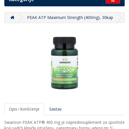
PEAK ATP Maximum Strength (400mg), 30kap
Opis i korišćenje
Sastav
Swanson PEAK ATP® 400 mg je naprednisuplement za sportiste
koji sadrži klinički istraženu, patentiranu formu adenozin 5’-