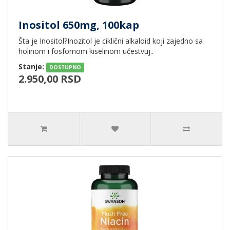
Inositol 650mg, 100kap
Šta je Inositol?Inozitol je ciklični alkaloid koji zajedno sa
holinom i fosfornom kiselinom učestvuj..
Stanje:
DOSTUPNO
2.950,00 RSD