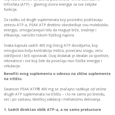
trifosfata (ATP) – glavnog izvora energije za sve ćelijske
funkcije.
Za razliku od drugih suplemenata koji posredno podržavaju
sintezu ATP-a, PEAK ATP direktno obezbeđuje ovu molekulsku
energiju, omogućavajući telu da reaguje brže, snažnije i
efikasnije, naročito tokom fizičkog napora.
Svaka kapsula sadrži 400 mg čistog ATP disodijuma, koji
omogućava bolju kontrakciju mišića, povećanu snagu, veću
izdržljivost i brži oporavak. Ovaj dodatak je idealan za sportiste,
rekreativce i sve koji žele da povećaju nivo fizičke energije i
cirkulacije.
Benefiti ovog suplementa u odnosu na slične suplemente
na tržištu
Swanson PEAK ATP® 400 mg se značajno razlikuje od većine
drugih ATP suplemenata na tržištu – i to ne samo po brendu,
već i po sastavu, kliničkoj validaciji i mehanizmu delovanja.
1. Sadrži direktan oblik ATP-a, a ne samo prekursore