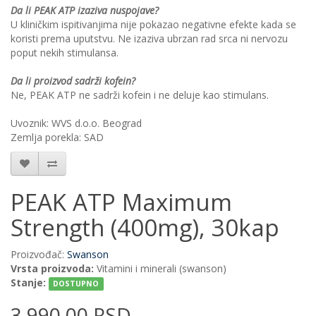
Da li PEAK ATP izaziva nuspojave?
U kliničkim ispitivanjima nije pokazao negativne efekte kada se
koristi prema uputstvu. Ne izaziva ubrzan rad srca ni nervozu
poput nekih stimulansa.
Da li proizvod sadrži kofein?
Ne, PEAK ATP ne sadrži kofein i ne deluje kao stimulans.
Uvoznik: WVS d.o.o. Beograd
Zemlja porekla: SAD
PEAK ATP Maximum
Strength (400mg), 30kap
Proizvođač:
Swanson
Vrsta proizvoda:
Vitamini i minerali (swanson)
Stanje:
DOSTUPNO
3.990,00 RSD