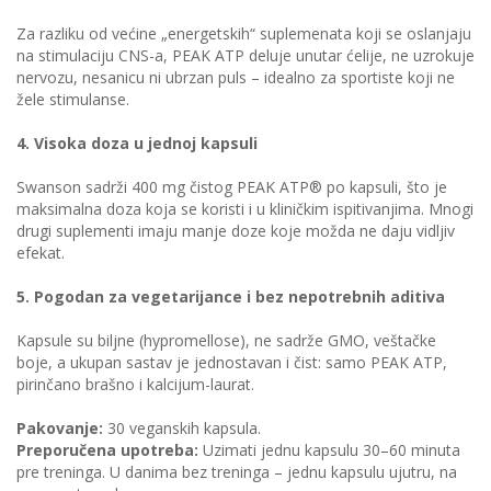
Za razliku od većine „energetskih“ suplemenata koji se oslanjaju
na stimulaciju CNS-a, PEAK ATP deluje unutar ćelije, ne uzrokuje
nervozu, nesanicu ni ubrzan puls – idealno za sportiste koji ne
žele stimulanse.
4. Visoka doza u jednoj kapsuli
Swanson sadrži 400 mg čistog PEAK ATP® po kapsuli, što je
maksimalna doza koja se koristi i u kliničkim ispitivanjima. Mnogi
drugi suplementi imaju manje doze koje možda ne daju vidljiv
efekat.
5. Pogodan za vegetarijance i bez nepotrebnih aditiva
Kapsule su biljne (hypromellose), ne sadrže GMO, veštačke
boje, a ukupan sastav je jednostavan i čist: samo PEAK ATP,
pirinčano brašno i kalcijum-laurat.
Pakovanje:
30 veganskih kapsula.
Preporučena upotreba:
Uzimati jednu kapsulu 30–60 minuta
pre treninga. U danima bez treninga – jednu kapsulu ujutru, na