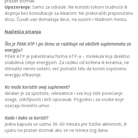
prazan stomak.
Upozorenje:
Samo za odrasle. Ne koristiti tokom trudnoće ili
dojenja bez konsultacije sa lekarom. Ne prekoračiti preporučenu
dozu. Čuvati van domašaja dece, na suvom i hladnom mestu.
Najčešća pitanja
Šta je PEAK ATP i po čemu se razlikuje od običnih suplemenata za
energiju?
PEAK ATP je patentirana forma ATP-a – molekula koji direktno
snabdeva ćelije energijom. Za razliku od kofeina ili kreatina, ne
stimuliše nervni sistem, već pomaže telu da koristi sopstvenu
energiju efikasnije.
Ko može koristiti ovaj suplement?
Idealan je za sportiste, rekreativce i sve koji žele povećanje
snage, izdržljivosti i brži oporavak. Pogodno i za osobe koje
osećaju hronični umor.
Kada i kako se koristi?
Jedna kapsula se uzima 30–60 minuta pre fizičke aktivnosti, ili
ujutru na prazan stomak ako se ne trenira tog dana.