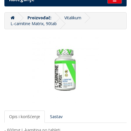
Proizvođač:
Vitalikum
L-carnitine Matrix, 90tab
Opis i korišćenje
Sastav
- 600mg L-karnitina po tableti