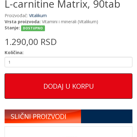
L-carnitine Matrix, 90tab
Proizvođač:
Vitalikum
Vrsta proizvoda:
Vitamini i minerali (Vitalikum)
Stanje:
DOSTUPNO
1.290,00 RSD
Količina:
DODAJ U KORPU
SLIČNI PROIZVODI