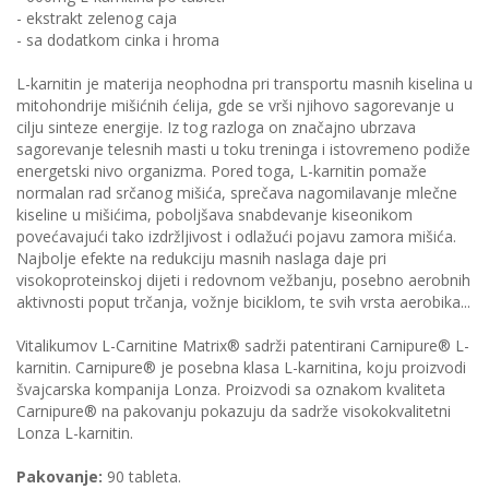
- ekstrakt zelenog caja
- sa dodatkom cinka i hroma
L-karnitin je materija neophodna pri transportu masnih kiselina u
mitohondrije mišićnih ćelija, gde se vrši njihovo sagorevanje u
cilju sinteze energije. Iz tog razloga on značajno ubrzava
sagorevanje telesnih masti u toku treninga i istovremeno podiže
energetski nivo organizma. Pored toga, L-karnitin pomaže
normalan rad srčanog mišića, sprečava nagomilavanje mlečne
kiseline u mišićima, poboljšava snabdevanje kiseonikom
povećavajući tako izdržljivost i odlažući pojavu zamora mišića.
Najbolje efekte na redukciju masnih naslaga daje pri
visokoproteinskoj dijeti i redovnom vežbanju, posebno aerobnih
aktivnosti poput trčanja, vožnje biciklom, te svih vrsta aerobika...
Vitalikumov L-Carnitine Matrix® sadrži patentirani Carnipure® L-
karnitin. Carnipure® je posebna klasa L-karnitina, koju proizvodi
švajcarska kompanija Lonza. Proizvodi sa oznakom kvaliteta
Carnipure® na pakovanju pokazuju da sadrže visokokvalitetni
Lonza L-karnitin.
Pakovanje:
90 tableta.