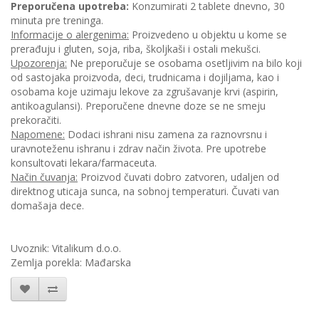
Preporučena upotreba:
Konzumirati 2 tablete dnevno, 30
minuta pre treninga.
Informacije o alergenima:
Proizvedeno u objektu u kome se
prerađuju i gluten, soja, riba, školjkaši i ostali mekušci.
Upozorenja:
Ne preporučuje se osobama osetljivim na bilo koji
od sastojaka proizvoda, deci, trudnicama i dojiljama, kao i
osobama koje uzimaju lekove za zgrušavanje krvi (aspirin,
antikoagulansi). Preporučene dnevne doze se ne smeju
prekoračiti.
Napomene:
Dodaci ishrani nisu zamena za raznovrsnu i
uravnoteženu ishranu i zdrav način života. Pre upotrebe
konsultovati lekara/farmaceuta.
Način čuvanja:
Proizvod čuvati dobro zatvoren, udaljen od
direktnog uticaja sunca, na sobnoj temperaturi. Čuvati van
domašaja dece.
Uvoznik: Vitalikum d.o.o.
Zemlja porekla: Mađarska