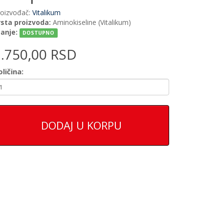
roizvođač:
Vitalikum
rsta proizvoda:
Aminokiseline (Vitalikum)
tanje:
DOSTUPNO
1.750,00 RSD
ličina:
DODAJ U KORPU