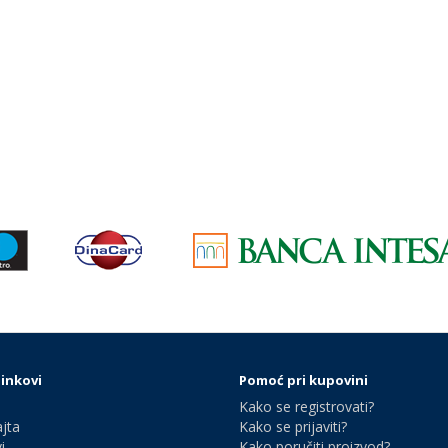
linkovi
Pomoć pri kupovini
Kako se registrovati?
jta
Kako se prijaviti?
i
Kako poručiti proizvod?