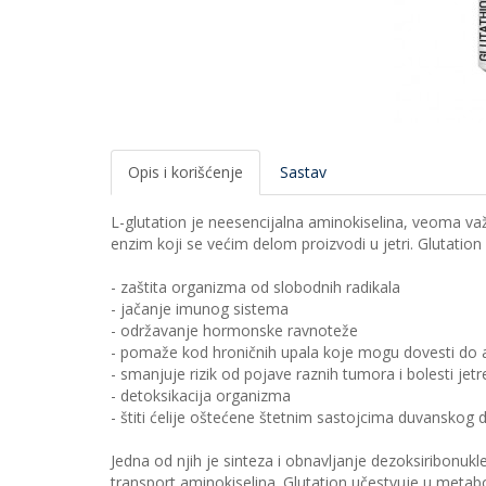
Opis i korišćenje
Sastav
L-glutation je neesencijalna aminokiselina, veoma važn
enzim koji se većim delom proizvodi u jetri. Glutation
- zaštita organizma od slobodnih radikala
- jačanje imunog sistema
- održavanje hormonske ravnoteže
- pomaže kod hroničnih upala koje mogu dovesti do ar
- smanjuje rizik od pojave raznih tumora i bolesti jetr
- detoksikacija organizma
- štiti ćelije oštećene štetnim sastojcima duvanskog 
Jedna od njih je sinteza i obnavljanje dezoksiribonukle
transport aminokiselina. Glutation učestvuje u metab