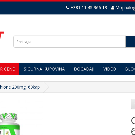
+381 11 45 366 13
Moj nalo
R CENE
SIGURNA KUPOVINA
DOGAĐAJI
VIDEO
BLO
thione 200mg, 60kap