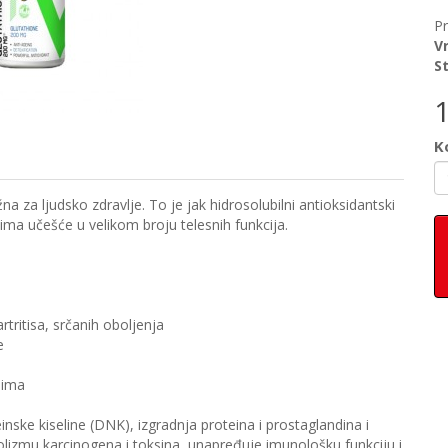
P
V
S
Ko
a za ljudsko zdravlje. To je jak hidrosolubilni antioksidantski
 ima učešće u velikom broju telesnih funkcija.
tritisa, srčanih oboljenja
e
dima
inske kiseline (DNK), izgradnja proteina i prostaglandina i
olizmu karcinogena i toksina, unapređuje imunološku funkciju i