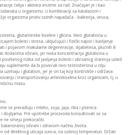
acije ćelija i aktivira enzime za rad. Značajan je i kao
ioksidanata u organizmu. U kombinaciji sa katalazom i
e organizma protiv raznih napadača - bakterija, virusa,
 cisteina, glutaminske kiseline i glicina. Nivo glutationa u
em bolesti i stresa, uključujući i fizički napor i bavljenje
 i pojavom makularne degeneracije, dijabetesa, plućnih ili
ti dodacima ishrani, jer niska koncentracija glutationa u
ovišenog rizika od javljanja bolesti i ubrzanog starenja usled
aju suplemente da bi povećali nivo testosterona u cilju
a uzimaju i glutation, jer je on taj koji kontroliše i održava
vanju i transportovanju aminokiselina kroz organizam, tj. u
 mišićnu masu.
vno.
e se prerađuju i mleko, soja, jaja, riba i pšenica.
i dojiljama. Pre upotrebe proizvoda konsultovati se sa
 ne smeju prekoračiti.
balansiranoj ishrani i zdravom načinu života.
n od direktnog uticaja sunca, na sobnoj temperaturi. Držati