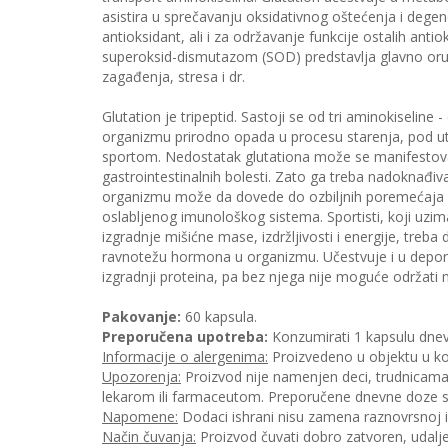
asistira u sprečavanju oksidativnog oštećenja i degener
antioksidant, ali i za održavanje funkcije ostalih ant
superoksid-dismutazom (SOD) predstavlja glavno oružj
zagađenja, stresa i dr.
Glutation je tripeptid. Sastoji se od tri aminokiseline -
organizmu prirodno opada u procesu starenja, pod uticaj
sportom. Nedostatak glutationa može se manifestovati
gastrointestinalnih bolesti. Zato ga treba nadoknađiva
organizmu može da dovede do ozbiljnih poremećaja i p
oslabljenog imunološkog sistema. Sportisti, koji uzim
izgradnje mišićne mase, izdržljivosti i energije, treba d
ravnotežu hormona u organizmu. Učestvuje i u depono
izgradnji proteina, pa bez njega nije moguće održati
Pakovanje:
60 kapsula.
Preporučena upotreba:
Konzumirati 1 kapsulu dne
Informacije o alergenima:
Proizvedeno u objektu u kom
Upozorenja:
Proizvod nije namenjen deci, trudnicama 
lekarom ili farmaceutom. Preporučene dnevne doze se
Napomene:
Dodaci ishrani nisu zamena raznovrsnoj i 
Način čuvanja:
Proizvod čuvati dobro zatvoren, udalje