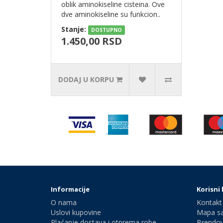
oblik aminokiseline cisteina. Ove
dve aminokiseline su funkcion..
Stanje:
DOSTUPNO
1.450,00 RSD
DODAJ U KORPU
Informacije
Korisni 
O nama
Kontakt
Uslovi kupovine
Mapa sa
Plaćanje dostava i otprema robe
Brendov