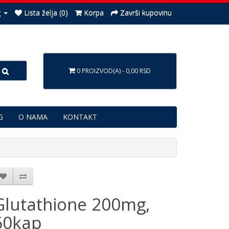
g
Lista želja (0)
Korpa
Završi kupovinu
0 PROIZVOD(A) - 0,00 RSD
G
O NAMA
KONTAKT
Glutathione 200mg,
60kap