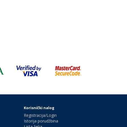
Korisnički nalog
Registracija/Login
Istorija porudžbina
Lista želja