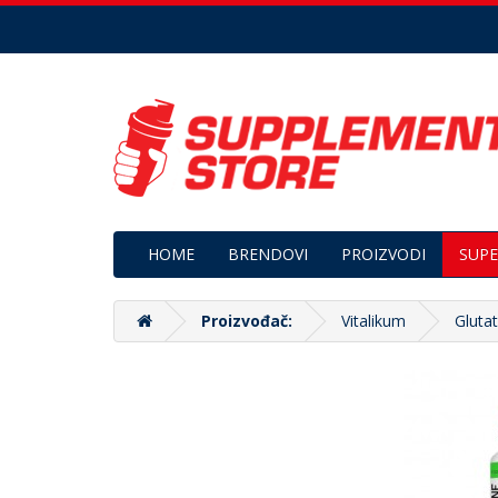
HOME
BRENDOVI
PROIZVODI
SUPE
Proizvođač:
Vitalikum
Gluta