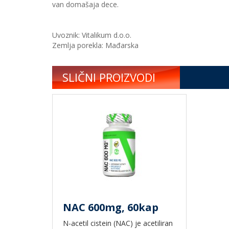
van domašaja dece.
Uvoznik: Vitalikum d.o.o.
Zemlja porekla: Mađarska
SLIČNI PROIZVODI
NAC 600mg, 60kap
N-acetil cistein (NAC) je acetiliran