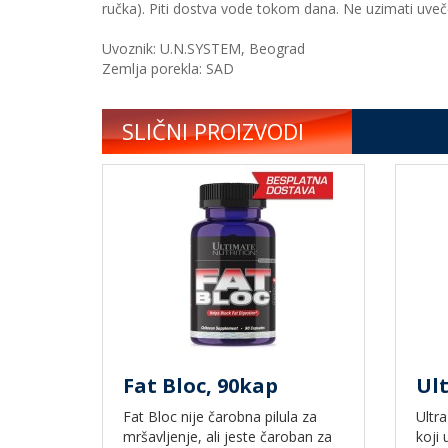
ručka). Piti dostva vode tokom dana. Ne uzimati uveče 
Uvoznik: U.N.SYSTEM, Beograd
Zemlja porekla: SAD
SLIČNI PROIZVODI
Fat Bloc, 90kap
Ult
Fat Bloc nije čarobna pilula za
Ultr
mršavljenje, ali jeste čaroban za
koji