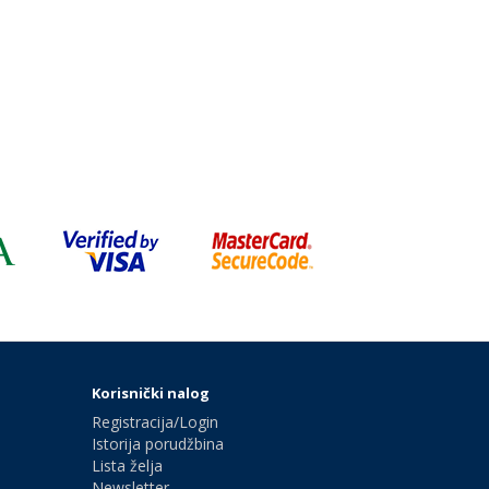
Korisnički nalog
Registracija/Login
Istorija porudžbina
Lista želja
Newsletter