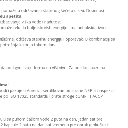
n, pomaže u održavanju stabilnog šećera u krvi. Doprinosi
lu apetita
.
izbacivanje viška vode i nadutost.
maže telu da bolje iskoristi energiju. Ima antioksidativno
mišićima, održava stabilnu energiju i oporavak. U kombinaciji sa
 potrošnja kalorija tokom dana.
da podignu svoju formu na viši nivo. Za one koji paze na
.
dima!
odi i pakuje u Americi, sertifikovan od strane NSF-a i inspekciji
vane po ISO 17025 standardu i prate stroge cGMP i HACCP
psulu sa punom čašom vode 2 puta na dan, jedan sat pre
i 2 kapsule 2 puta na dan sat vremena pre obrok (dokučka ili