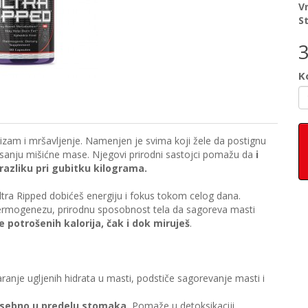
V
S
Ko
izam i mršavljenje. Namenjen je svima koji žele da postignu
inisanju mišićne mase. Njegovi prirodni sastojci pomažu da
i
azliku pri gubitku kilograma.
ltra Ripped dobićeš energiju i fokus tokom celog dana.
termogenezu, prirodnu sposobnost tela da sagoreva masti
e potrošenih kalorija, čak i dok miruješ
.
varanje ugljenih hidrata u masti, podstiče sagorevanje masti i
osebno u predelu stomaka.
Pomaže u detoksikaciji