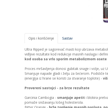
Opis i korišćenje
Sastav
Ultra Ripped je sagorevač masti koji ubrzava metabol
vidljive rezultate kod redukcije masnih naslaga i def
kod osoba sa vrlo sporim metabolizmom osete r
Proces mršavljenja donosi gubitak snage i volje, uz U
Smanjuje napade gladi i želju za šećerom. Podstiče 
(energija iz hrane se koristi za stvaranje toplote) -
viš
Provereni sastojci - za brze rezultate
Garcinia Cambogia -
smanjuje apetit
i blokira pret
pomaže snižavanju lošeg holesterola.
Bitter Orange -
brže topljenje masnih naslaga, p