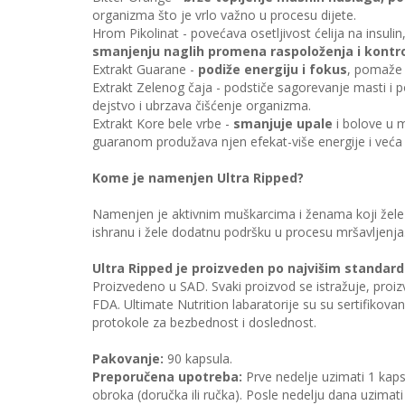
organizma što je vrlo važno u procesu dijete.
Hrom Pikolinat - povećava osetljivost ćelija na insuli
smanjenju naglih promena raspoloženja i kontro
Extrakt Guarane -
podiže energiju i fokus
, pomaže 
Extrakt Zelenog čaja - podstiče sagorevanje masti i po
dejstvo i ubrzava čišćenje organizma.
Extrakt Kore bele vrbe -
smanjuje upale
i bolove u 
guaranom produžava njen efekat-više energije i veća
Kome je namenjen Ultra Ripped?
Namenjen je aktivnim muškarcima i ženama koji žele 
ishranu i žele dodatnu podršku u procesu mršavljenja
Ultra Ripped je proizveden po najvišim standar
Proizvedeno u SAD. Svaki proizvod se istražuje, proizv
FDA. Ultimate Nutrition labaratorije su su sertifiko
protokole za bezbednost i doslednost.
Pakovanje:
90 kapsula.
Preporučena upotreba:
Prve nedelje uzimati 1 ka
obroka (doručka ili ručka). Posle nedelju dana uzimat