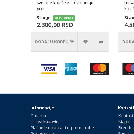
sve one koji žele da stopiraju
mrša
gom..
koji ž
Stanje:
Stan
DOSTUPNO
2.300,00 RSD
4.5
DODAJ U KORPU
DODA
Informacije
Korisni 
O nama
Kontakt
Uslovi kupovine
Mapa sa
Plaćanje dostava i otprema robe
Brendov
Reklamacije
Super c