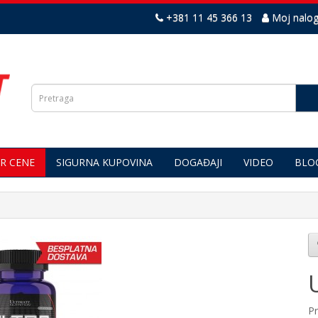
+381 11 45 366 13
Moj nalo
R CENE
SIGURNA KUPOVINA
DOGAĐAJI
VIDEO
BLO
P