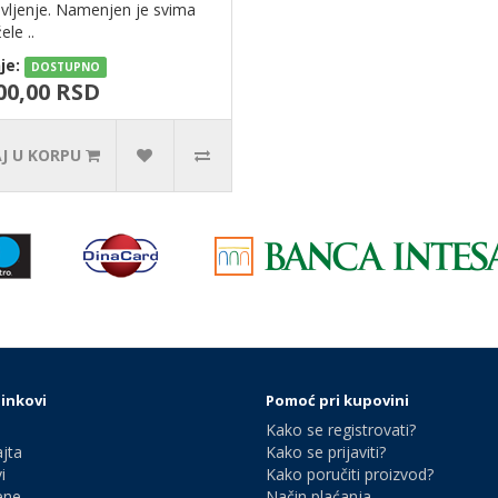
vljenje. Namenjen je svima
ele ..
je:
DOSTUPNO
00,00 RSD
J U KORPU
linkovi
Pomoć pri kupovini
Kako se registrovati?
jta
Kako se prijaviti?
i
Kako poručiti proizvod?
ene
Način plaćanja