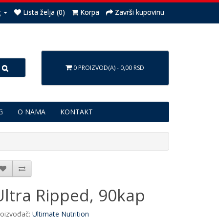
g
Lista želja (0)
Korpa
Završi kupovinu
0 PROIZVOD(A) - 0,00 RSD
G
O NAMA
KONTAKT
Ultra Ripped, 90kap
roizvođač:
Ultimate Nutrition