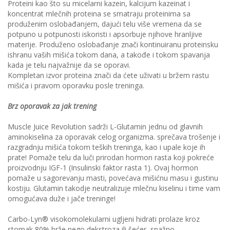
Proteini kao što su micelarni kazein, kalcijum kazeinat i
koncentrat mlečnih proteina se smatraju proteinima sa
produženim oslobađanjem, dajući telu više vremena da se
potpuno u potpunosti iskoristi i apsorbuje njihove hranljive
materije. Produženo oslobađanje znači kontinuiranu proteinsku
ishranu vaših mišića tokom dana, a takođe i tokom spavanja
kada je telu najvažnije da se oporavi.
Kompletan izvor proteina znači da ćete uživati u bržem rastu
mišića i pravom oporavku posle treninga.
Brz oporavak za jak trening
Muscle Juice Revolution sadrži L-Glutamin jednu od glavnih
aminokiselina za oporavak celog organizma. sprečava trošenje i
razgradnju mišića tokom teških treninga, kao i upale koje ih
prate! Pomaže telu da luči prirodan hormon rasta koji pokreće
proizvodnju IGF-1 (Insulinski faktor rasta 1). Ovaj hormon
pomaže u sagorevanju masti, povećava mišićnu masu i gustinu
kostiju. Glutamin takodje neutralizuje mlečnu kiselinu i time vam
omogućava duže i jače treninge!
Carbo-Lyn® visokomolekularni ugljeni hidrati prolaze kroz
stomak 80% brže nego dekstroza ili šećer, snažno