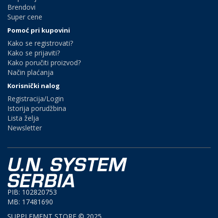
Brendovi
Super cene
Pomoć pri kupovini
Kako se registrovati?
Kako se prijaviti?
Kako poručiti proizvod?
Način plaćanja
Korisnički nalog
Registracija/Login
Istorija porudžbina
Lista želja
Newsletter
PIB: 102820753
MB: 17481690
SUPPLEMENT STORE © 2025