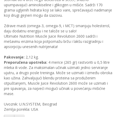
upumpavajući aminokiseline i glikogen u mišiće. Sadrži 170
grama ugljenih hidrata koji se lako vare, sprečavajući nadimanje
koji drugi gejneri mogu da izazovu.
Zdrave masti (omega-3, omega-9, i MCT) smanjuju holesterol,
daju dodatnu energiju i ne talože se u salo!
Ultimate Nutrition Muscle Juice Revolution 2600 sadrži i
mešavinu enzima koja potpomažu bržu i lakšu razgradnju i
apsorpciju unesenih nutrijenata!
Pakovanje:
2,12 kg.
Preporučena upotreba:
4 merice (265 gr) rastvoriti u 0,5 litre
mleka ili vode. Za maksimalan učinak uzimati jedno serviranje
ujutru, a drugo posle treninga. Može se uzimati i između obroka
kao užina. Zahvaljujući blendu proteina sa produženim
otpuštanjem, Muscle Juice Revolution 2600 može se uzimati i
pre spavanja, za najveći mogući učinak u povećanju mišićne
mase.
Uvoznik: U.N.SYSTEM, Beograd
Zemlja porekla: USA