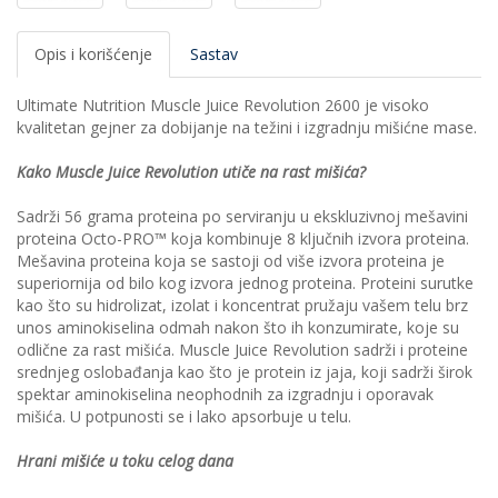
Opis i korišćenje
Sastav
Ultimate Nutrition Muscle Juice Revolution 2600 je visoko
kvalitetan gejner za dobijanje na težini i izgradnju mišićne mase.
Kako Muscle Juice Revolution utiče na rast mišića?
Sadrži 56 grama proteina po serviranju u ekskluzivnoj mešavini
proteina Octo-PRO™ koja kombinuje 8 ključnih izvora proteina.
Mešavina proteina koja se sastoji od više izvora proteina je
superiornija od bilo kog izvora jednog proteina. Proteini surutke
kao što su hidrolizat, izolat i koncentrat pružaju vašem telu brz
unos aminokiselina odmah nakon što ih konzumirate, koje su
odlične za rast mišića. Muscle Juice Revolution sadrži i proteine
srednjeg oslobađanja kao što je protein iz jaja, koji sadrži širok
spektar aminokiselina neophodnih za izgradnju i oporavak
mišića. U potpunosti se i lako apsorbuje u telu.
Hrani mišiće u toku celog dana