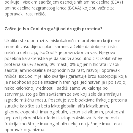
odlikuje visokim sadržajem esencijalnih aminokiselina (EEA) i
aminokiselina razgranatog lanca (BCAA) koje su važne za
oporavak i rast mišića.
Zašto je Iso Cool drugačiji od drugih proteina?
Ukoliko ste u potrazi za niskokaloričnim proteinom koji neće
remetiti vašu dijetu i plan ishrane, a želite da dobijete čistu
mišićnu definiciju, IsoCool™ je pravi izbor za vas. Njegova
posebna karakteristika je da sadrži apsolutno čist izolat whey
proteina sa 0% šećera, 0% masti, 0% ugljenih hidrata i visok
sadržaj aminokiselina neophodnih za rast, razvoj i oporavak
mišića. IsoCool™ je lako svarljiv i garantuje brzu apsorpciju koja
je neophodan posle intezivnih treninga. Jedinstven je i po svojoj
nisko kaloričnoj vrednosti, sadrži samo 90 kalorija po
serviranju, što ga čini savršenim za sve koji žele da smršaju i
izgrade mišićnu masu. Poseduje sve bioaktivne frakcije proteina
surutke kao što su beta laktoglobulin, alfa laktalbumin,
glikomakropeptid, imunoglobulin, serumski albumin, proteozni
pepton i prirodni laktoferin i laktoperoksidaza. Neke od ovih
frakcija kao što je imunoglobulin deluju na jačanje imuniteta i
oporavak organizma.