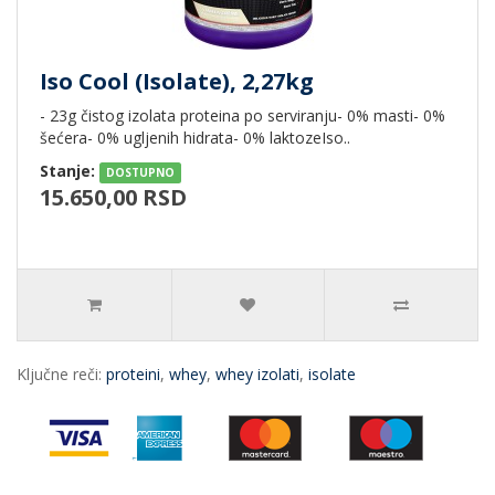
Iso Cool (Isolate), 2,27kg
- 23g čistog izolata proteina po serviranju- 0% masti- 0%
šećera- 0% ugljenih hidrata- 0% laktozeIso..
Stanje:
DOSTUPNO
15.650,00 RSD
Ključne reči:
proteini
,
whey
,
whey izolati
,
isolate