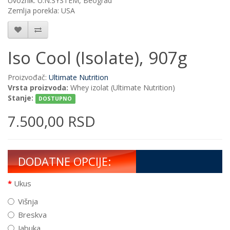
Uvoznik: U.N.SYSTEM, Beograd
Zemlja porekla: USA
Iso Cool (Isolate), 907g
Proizvođač:
Ultimate Nutrition
Vrsta proizvoda:
Whey izolat (Ultimate Nutrition)
Stanje:
DOSTUPNO
7.500,00 RSD
DODATNE OPCIJE:
Ukus
Višnja
Breskva
Jabuka