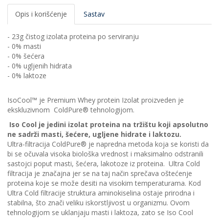
Opis i korišćenje
Sastav
- 23g čistog izolata proteina po serviranju
- 0% masti
- 0% šećera
- 0% ugljenih hidrata
- 0% laktoze
IsoCool™ je Premium Whey protein Izolat proizveden je
ekskluzivnom ColdPure® tehnologijom.
Iso Cool je jedini izolat proteina na tržištu koji apsolutno
ne sadrži masti, šećere, ugljene hidrate i laktozu.
Ultra-filtracija ColdPure® je napredna metoda koja se koristi da
bi se očuvala visoka biološka vrednost i maksimalno odstranili
sastojci poput masti, šećera, lakotoze iz proteina. Ultra Cold
filtracija je značajna jer se na taj način sprečava oštećenje
proteina koje se može desiti na visokim temperaturama. Kod
Ultra Cold filtracije struktura aminokiselina ostaje prirodna i
stabilna, što znači veliku iskorstljivost u organizmu. Ovom
tehnologijom se uklanjaju masti i laktoza, zato se Iso Cool