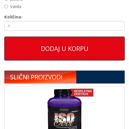
Vanila
Količina:
DODAJ U KORPU
SLIČNI PROIZVODI