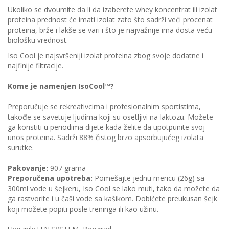
Ukoliko se dvoumite da li da izaberete whey koncentrat ili izolat
proteina prednost će imati izolat zato što sadrži veći procenat
proteina, brže i lakše se vari i što je najvažnije ima dosta veću
biološku vrednost.
Iso Cool je najsvršeniji izolat proteina zbog svoje dodatne i
najfinije filtracije.
Kome je namenjen IsoCool™?
Preporučuje se rekreativcima i profesionalnim sportistima,
takođe se savetuje ljudima koji su osetljivi na laktozu. Možete
ga koristiti u periodima dijete kada želite da upotpunite svoj
unos proteina. Sadrži 88% čistog brzo apsorbujućeg izolata
surutke.
Pakovanje:
907 grama
Preporučena upotreba:
Pomešajte jednu mericu (26g) sa
300ml vode u šejkeru, Iso Cool se lako muti, tako da možete da
ga rastvorite i u čaši vode sa kašikom. Dobićete preukusan šejk
koji možete popiti posle treninga ili kao užinu.