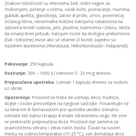
Znakovi toksičnosti su intenzivna žeđ, stalni nagon za
mokrenjem, pečenje u očima, svrab kože, povraćanje, mučnina,
gubitak apetita, glavobolja, zatvor ili proliv, umor, poremećaj
srčanog ritma, nenormalne količine kalcijuma nataložena na
zidovima krvnih sudova, jetri, plućima, bubrezima i želucu. Može
da smanji krvni pritisak. Kalcijum može da dostigne prekomerne
(čak i toksične) nivoe ako se vitamin D koristi zajedno sa
tiazidnim diureticima (Hlorotiazid, Hidrohlorotiazid i Indapamid).
Pakovanje:
250 kapsula.
Doziranje:
200 – 1000 IU odnosno 5 -25 mcg dnevno.
Preporučena upotreba:
Uzimati 1 kapsulu dnevno sa vodom,
uz obrok.
Upozorenja:
Proizvod ne treba da uzimaju deca, trudnice,
dojilje i osobe preosetljive na njegove sastojke. Posavetujte se
sa lekarom ili farmaceutom pre upotrebe ukoliko trenutno
uzimate bilo kakvu terapiju ili imate zdravstvenu negu. Ne sme
se prekoračiti preporučena doza. Proizvod nije zamena za
uravnoteženu ishranu i zdrav način života. Čuvati na suvom
mestu na sobnoj temperaturi (15-25 °C), van domašaja dece.