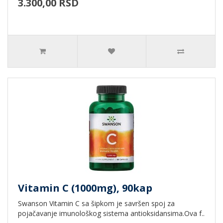
3.300,00 RSD
Vitamin C (1000mg), 90kap
Swanson Vitamin C sa šipkom je savršen spoj za
pojačavanje imunološkog sistema antioksidansima.Ova f..