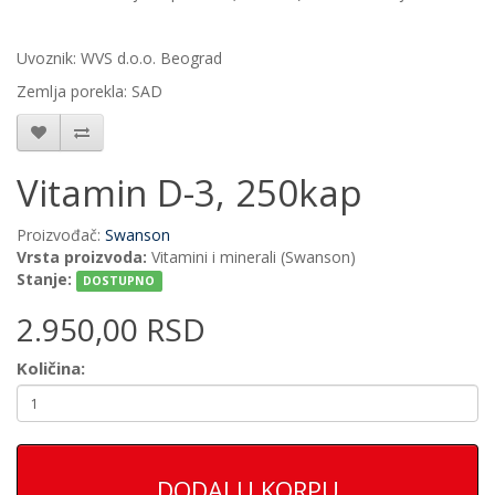
Uvoznik: WVS d.o.o. Beograd
Zemlja porekla: SAD
Vitamin D-3, 250kap
Proizvođač:
Swanson
Vrsta proizvoda:
Vitamini i minerali (Swanson)
Stanje:
DOSTUPNO
2.950,00 RSD
Količina:
DODAJ U KORPU