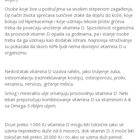
Osobe koje žive u područjima sa visokim stepenom zagađenja,
čiji način života sprečava sunčeve zrake da dopru do kože, koje
boluju od hiperkacemije i koje uzimaju lekove protiv grčeva
treba da povećaju unošenje vitamina D. Sposobnost organizma
da proizvodi vitamin D opada sa godinama, pa i starije osobe
treba da ga uzimaju kao dodatak ishrani. Najnovija istraživanja
su pokazala da skoro 60% ljudi nema dovoljno vitamina D u
organizmu.
Nedostatak vitamina D izaziva rahitis, jako truljenje zuba,
osteomalaciju (razmekšavanje kostiju), osteoporozu, proliv,
nesanicu, nervozu, grčenje mišića.
Smog i mineralno ulje smanjuju proizvodnju vitamina D. Neki
lekari preporučuju kombinovanje vitamina D sa vitaminom A ili
sa Omega-3 ribljim uljem.
Doze preko 1.000 IU vitamina D mogu biti toksične (ako se
uzima neprekidno duže od 6 meseci), dok vitamin D-3 može biti
toksičan tek preko 20.000 IU i to ako se uzima duži period.