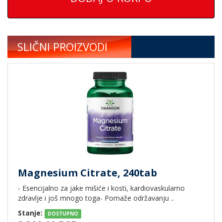
SLIČNI PROIZVODI
Magnesium Citrate, 240tab
- Esencijalno za jake mišiće i kosti, kardiovaskularno
zdravlje i još mnogo toga- Pomaže održavanju ..
Stanje:
DOSTUPNO