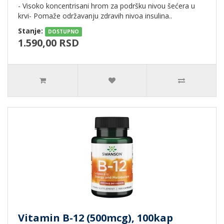
- Visoko koncentrisani hrom za podršku nivou šećera u
krvi- Pomaže održavanju zdravih nivoa insulina..
Stanje:
DOSTUPNO
1.590,00 RSD
Vitamin B-12 (500mcg), 100kap