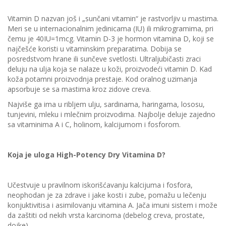
Vitamin D nazvan još i „sunčani vitamin“ je rastvorljiv u mastima.
Meri se u internacionalnim jedinicama (IU) ili mikrogramima, pri
čemu je 40IU=1mcg. Vitamin D-3 je hormon vitamina D, koji se
najčešće koristi u vitaminskim preparatima. Dobija se
posredstvom hrane ili sunčeve svetlosti. Ultraljubičasti zraci
deluju na ulja koja se nalaze u koži, proizvodeći vitamin D. Kad
koža potamni proizvodnja prestaje. Kod oralnog uzimanja
apsorbuje se sa mastima kroz zidove creva.
Najviše ga ima u ribljem ulju, sardinama, haringama, lososu,
tunjevini, mleku i mlečnim proizvodima. Najbolje deluje zajedno
sa vitaminima A i C, holinom, kalcijumom i fosforom.
Koja je uloga High-Potency Dry Vitamina D?
Učestvuje u pravilnom iskorišćavanju kalcijuma i fosfora,
neophodan je za zdrave i jake kosti i zube, pomažu u lečenju
konjuktivitisa i asimilovanju vitamina A. Jača imuni sistem i može
da zaštiti od nekih vrsta karcinoma (debelog creva, prostate,
dojke).