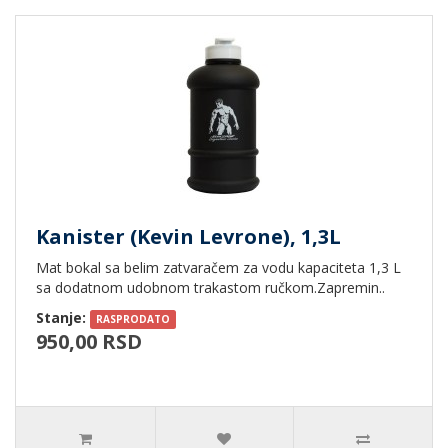
Kanister (Kevin Levrone), 1,3L
Mat bokal sa belim zatvaračem za vodu kapaciteta 1,3 L
sa dodatnom udobnom trakastom ručkom.Zapremin..
Stanje:
RASPRODATO
950,00 RSD