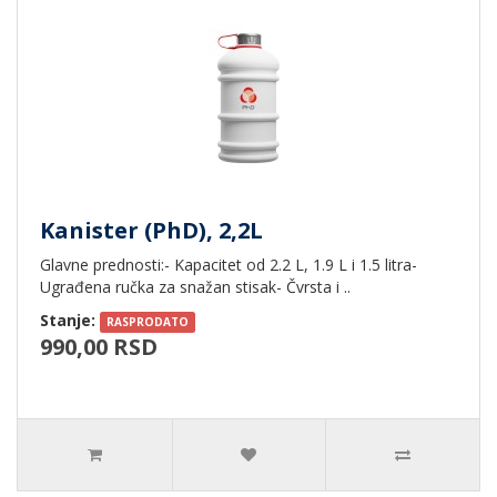
Kanister (PhD), 2,2L
Glavne prednosti:- Kapacitet od 2.2 L, 1.9 L i 1.5 litra-
Ugrađena ručka za snažan stisak- Čvrsta i ..
Stanje:
RASPRODATO
990,00 RSD