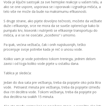
Voda je ključni sastojak za sve hemijske reakcije u vašem telu, a
ako se one uspore, usporava se i oporavak i izgradnja mišića, a
telo više ne može da bude na maksimumu efikasnosti.
S druge strane, ako pijete dovoljno tečnosti, možete da vežbate
duže i efikasnije, srce ne mora da se suviše opterećuje kako bi
pumpalo krv, kiseonik i nutrijenti se efikasnije transportuju do
mišića, a vi se ne osećate „isceđeno“ i umorno.
Pa ipak, većina vežbača, čak i onih najiskusnijih, teško
procenjuje svoje potrebe kada je reč o unosu vode.
Koliko vam je vode potrebno tokom treninga, jednim delom
zavisi i od toga koliko vode pijete u ostatku dana.
Tablica je sledeća:
Jedan do dva sata pre vežbanja, treba da popijete oko pola litra
vode. Petnaest minuta pre vežbanja, treba da popijete između
dva i tri decilitra vode. Tokom vežbanja, treba da popijete po
dva decilitra na svakih 15 minuta.