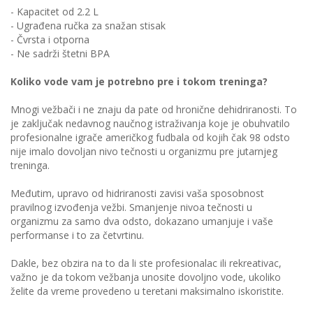
- Kapacitet od 2.2 L
- Ugrađena ručka za snažan stisak
- Čvrsta i otporna
- Ne sadrži štetni BPA
Koliko vode vam je potrebno pre i tokom treninga?
Mnogi vežbači i ne znaju da pate od hronične dehidriranosti. To
je zaključak nedavnog naučnog istraživanja koje je obuhvatilo
profesionalne igrače američkog fudbala od kojih čak 98 odsto
nije imalo dovoljan nivo tečnosti u organizmu pre jutarnjeg
treninga.
Međutim, upravo od hidriranosti zavisi vaša sposobnost
pravilnog izvođenja vežbi. Smanjenje nivoa tečnosti u
organizmu za samo dva odsto, dokazano umanjuje i vaše
performanse i to za četvrtinu.
Dakle, bez obzira na to da li ste profesionalac ili rekreativac,
važno je da tokom vežbanja unosite dovoljno vode, ukoliko
želite da vreme provedeno u teretani maksimalno iskoristite.