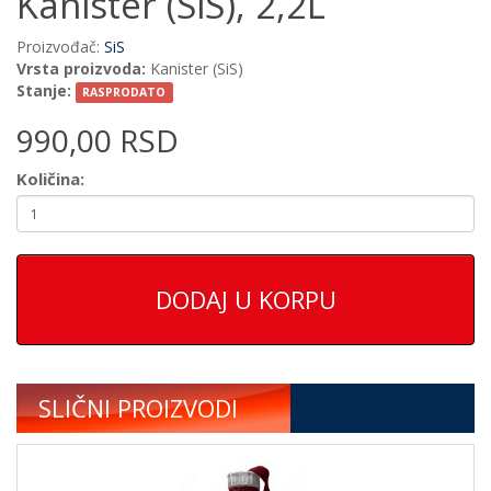
Kanister (SiS), 2,2L
Proizvođač:
SiS
Vrsta proizvoda:
Kanister (SiS)
Stanje:
RASPRODATO
990,00 RSD
Količina:
DODAJ U KORPU
SLIČNI PROIZVODI