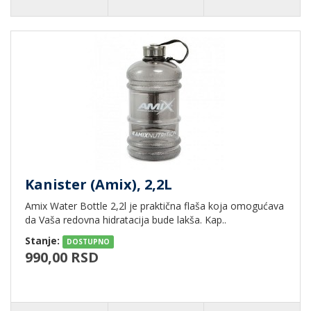
Kanister (Amix), 2,2L
Amix Water Bottle 2,2l je praktična flaša koja omogućava
da Vaša redovna hidratacija bude lakša. Kap..
Stanje:
DOSTUPNO
990,00 RSD