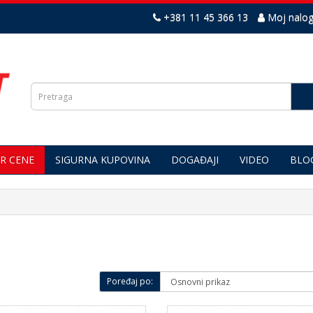
+381 11 45 366 13
Moj nalo
R CENE
SIGURNA KUPOVINA
DOGAĐAJI
VIDEO
BLO
Poređaj po: