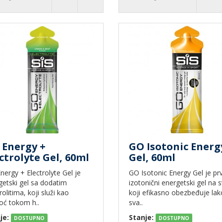
 Energy +
GO Isotonic Energ
ctrolyte Gel, 60ml
Gel, 60ml
ergy + Electrolyte Gel je
GO Isotonic Energy Gel je prv
getski gel sa dodatim
izotonični energetski gel na s
rolitima, koji služi kao
koji efikasno obezbeđuje lak
ć tokom h..
sva..
je:
Stanje:
DOSTUPNO
DOSTUPNO