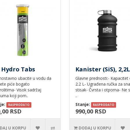
 Hydro Tabs
Kanister (SiS), 2,2L
dnostavno ubacite u vodu da
Glavne prednosti:- Kapacitet
jete piće bogato
2.2 L- Ugrađena ručka za sn
rolitima- Visok sadržaj
stisak- Čvrsta i otporna- Ne 
juma koji pom..
..
je:
Stanje:
RASPRODATO
RASPRODATO
,00 RSD
990,00 RSD
DAJ U KORPU
DODAJ U KORPU