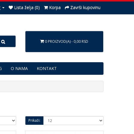
g
Lista želja (0)
Korpa
Završi kupovinu
0 PROIZVOD(A) - 0,00 RSD
G
O NAMA
KONTAKT
Prikaži: