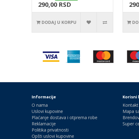
290,00 RSD
290
DODAJ U KORPU
DO
Informacije
Korisni 
O nama
Kontakt
Uslovi kupovine
Mapa sa
Plaćanje dostava i otprema robe
Brendov
Reklamacije
Super c
Politika privatnosti
Opšti uslovi kupovine