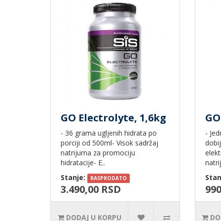
GO Electrolyte, 1,6kg
GO
- 36 grama ugljenih hidrata po
- Je
porciji od 500ml- Visok sadržaj
dobi
natrijuma za promociju
elekt
hidratacije- E..
natri
Stanje:
Stan
RASPRODATO
3.490,00 RSD
990
DODAJ U KORPU
DO