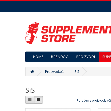
HOME
BRENDOVI
PROIZVODI
SUPE
Proizvođač:
SiS
SiS
Poređenje proizvoda (0)