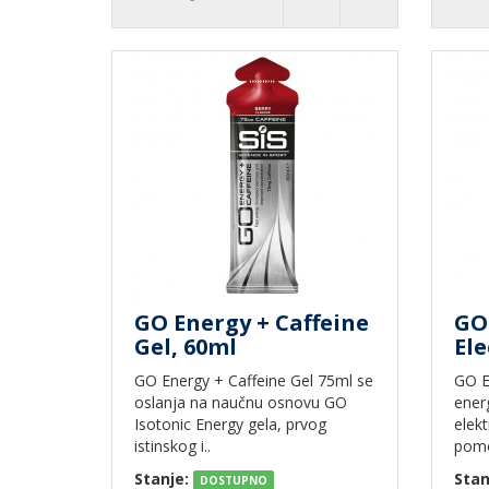
GO Energy + Caffeine
GO
Gel, 60ml
Ele
GO Energy + Caffeine Gel 75ml se
GO En
oslanja na naučnu osnovu GO
ener
Isotonic Energy gela, prvog
elekt
istinskog i..
pomo
Stanje:
Stan
DOSTUPNO