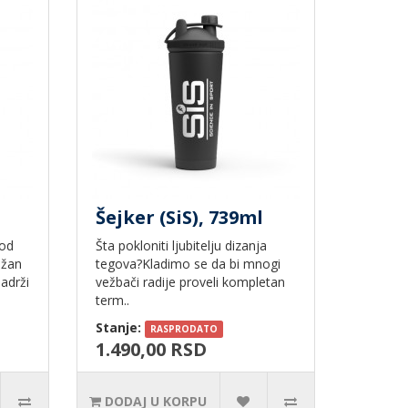
Šejker (SiS), 739ml
 od
Šta pokloniti ljubitelju dizanja
ažan
tegova?Kladimo se da bi mnogi
sadrži
vežbači radije proveli kompletan
term..
Stanje:
RASPRODATO
1.490,00 RSD
DODAJ U KORPU