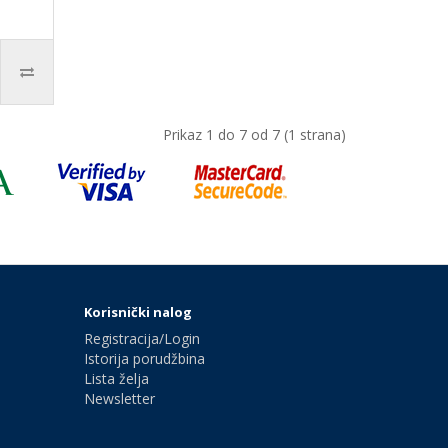
Prikaz 1 do 7 od 7 (1 strana)
Korisnički nalog
Registracija/Login
Istorija porudžbina
Lista želja
Newsletter