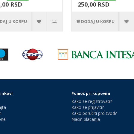
,00 RSD
250,00 RSD
DAJ U KORPU
DODAJ U KORPU
linkovi
Pomoć pri kupovini
Kako se registrovati?
jta
Kako se prijaviti?
i
Kako poručiti proizvod?
ene
Način plaćanja