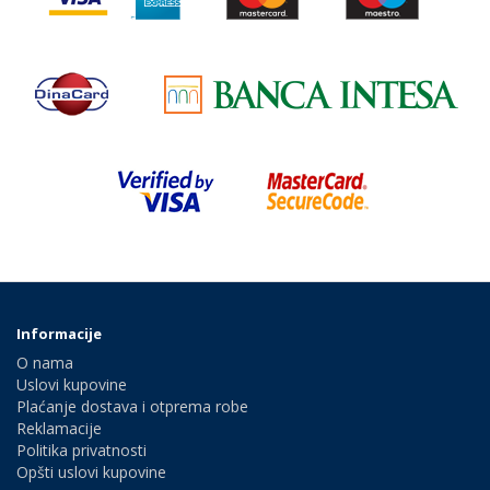
Informacije
O nama
Uslovi kupovine
Plaćanje dostava i otprema robe
Reklamacije
Politika privatnosti
Opšti uslovi kupovine