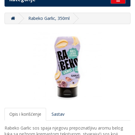
Rabeko Garlic, 350ml
Opis i korišćenje
Sastav
Rabeko Garlic sos spaja njegovu prepoznatljivu aromu belog
luka sa nežnom kremastom teksturom, stvarajući sos koji