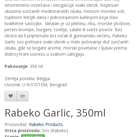
istovremeno osvežava i obogaćuje svaki obrok. Inspirisan
ukusima sunčanih mediteranskih obala, mirisom morske soli,
toplinom letnjih dana i jednostavnom kuhinjom koja slavi
kvalitetne sastojke. Idealan je uz piletinu, ribu, morske plodove,
pečeni krompir, burgere, tortilje, salate ili sveže povrće. Bez
obzira da li pripremate brz ručak ili gurmansku večeru, Rabeko
Garlic sos pretvara svaki obrok u malo putovanje duž sunčanih
obala, gde se bogate arome, morski povetarac i ljubav prema
dobroj hrani susreću u svakom zalogaju.
Pakovanje
: 350 ml
Zemlja porekla: Belgija
Uvoznik: U.N.SYSTEM, Beograd
Rabeko Garlic, 350ml
Proizvođač:
Rabeko Products
Vrsta proizvoda:
Sos (Rabeko)
Stanje: