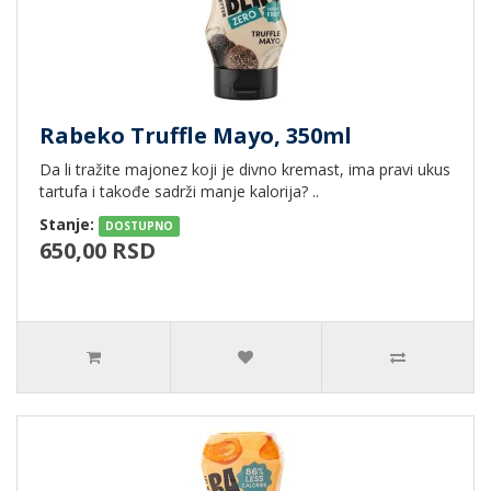
Rabeko Truffle Mayo, 350ml
Da li tražite majonez koji je divno kremast, ima pravi ukus
tartufa i takođe sadrži manje kalorija? ..
Stanje:
DOSTUPNO
650,00 RSD