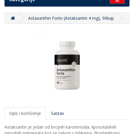
Astaxanthin Forte (Astaksantin 4 mg), 90kap
Opis i korišćenje
Sastav
Astaksantin je jedan od brojnih karotenoida, liposolubilnih
prirodnih pigmenata koji se nalaze u biljkama, fitoplanktonu,