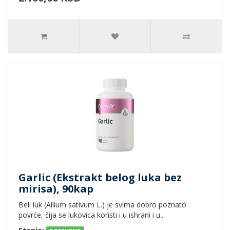
Garlic (Ekstrakt belog luka bez
mirisa), 90kap
Beli luk (Allium sativum L.) je svima dobro poznato
povrće, čija se lukovica koristi i u ishrani i u..