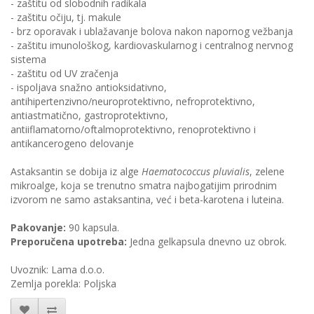
- zaštitu od slobodnih radikala
- zaštitu očiju, tj. makule
- brz oporavak i ublažavanje bolova nakon napornog vežbanja
- zaštitu imunološkog, kardiovaskularnog i centralnog nervnog
sistema
- zaštitu od UV zračenja
- ispoljava snažno antioksidativno,
antihipertenzivno/neuroprotektivno, nefroprotektivno,
antiastmatično, gastroprotektivno,
antiiflamatorno/oftalmoprotektivno, renoprotektivno i
antikancerogeno delovanje
Astaksantin se dobija iz alge
Haematococcus pluvialis
, zelene
mikroalge, koja se trenutno smatra najbogatijim prirodnim
izvorom ne samo astaksantina, već i beta-karotena i luteina.
Pakovanje:
90 kapsula.
Preporučena upotreba:
Jedna gelkapsula dnevno uz obrok.
Uvoznik: Lama d.o.o.
Zemlja porekla: Poljska