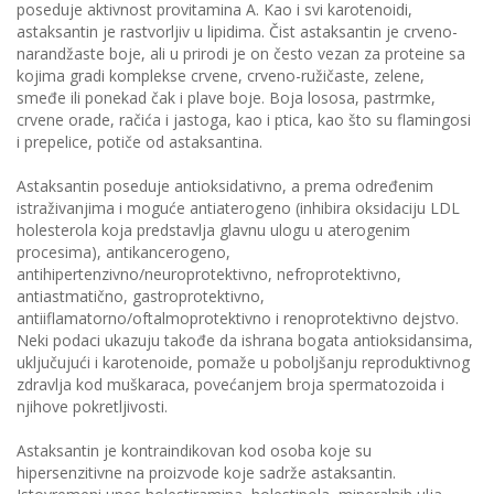
poseduje aktivnost provitamina A. Kao i svi karotenoidi,
astaksantin je rastvorljiv u lipidima. Čist astaksantin je crveno-
narandžaste boje, ali u prirodi je on često vezan za proteine sa
kojima gradi komplekse crvene, crveno-ružičaste, zelene,
smeđe ili ponekad čak i plave boje. Boja lososa, pastrmke,
crvene orade, račića i jastoga, kao i ptica, kao što su flamingosi
i prepelice, potiče od astaksantina.
Astaksantin poseduje antioksidativno, a prema određenim
istraživanjima i moguće antiaterogeno (inhibira oksidaciju LDL
holesterola koja predstavlja glavnu ulogu u aterogenim
procesima), antikancerogeno,
antihipertenzivno/neuroprotektivno, nefroprotektivno,
antiastmatično, gastroprotektivno,
antiiflamatorno/oftalmoprotektivno i renoprotektivno dejstvo.
Neki podaci ukazuju takođe da ishrana bogata antioksidansima,
uključujući i karotenoide, pomaže u poboljšanju reproduktivnog
zdravlja kod muškaraca, povećanjem broja spermatozoida i
njihove pokretljivosti.
Astaksantin je kontraindikovan kod osoba koje su
hipersenzitivne na proizvode koje sadrže astaksantin.