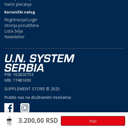
Način plaćanja
Korisnički nalog
Registracija/Login
Istorija porudžbina
Lista želja
Newsletter
PIB: 102820753
MB: 17481690
SUPPLEMENT STORE © 2025
Pratite nas na društvenim mrežama:
3.200,00 RSD
Kupi