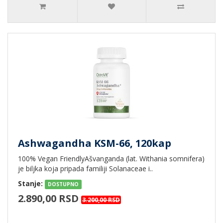
Ashwagandha KSM-66, 120kap
100% Vegan FriendlyAšvanganda (lat. Withania somnifera)
je biljka koja pripada familiji Solanaceae i..
Stanje:
DOSTUPNO
2.890,00 RSD
3.200,00 RSD