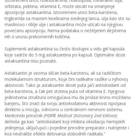
Istovremeni unos holestiramina, holestipola, mineralnih ulja,
orlistata, pektina, vitamina E, može uticati na smanjenje
apsorpcije astaksantina. Istovremeni unos beta-karotena,
triglicerida sa masnim kiselinama srednjeg lanca, ulja kao sto su
maslinovo i riblje ulje i astaksantina može uticati na njegovu
povećanu apsorpciju. Nema podataka o neželjenim dejstvima
niti o unosu prekomernih količina.
Suplementi astaksantina su često dostupni u vidu gel kapsula
koje sadrže do 5 mg astaksantina ро kapsuli. Optimalne doze
astaksantina nisu poznate.
Astaksantin je veoma sličan beta-karotenu, ali sa različitom
molekularnom strukturom, koja čini radikalne razlike u njihovoj
aktivnosti. Tako je astaksantin deset puta jači antioksidant od
beta-karotena, a čak pet stotina puta od vitamina E. Njegova
jedinstvena struktura omogućava mu da prolazi krvno-moždanu
barijeru, što znači da svoju antioksidativnu aktivnost ispoljava
direktno u mozgu, odnosno u centralnom nervnom sistemu.
Medicinski priručnik
(PDR® Medical Dictionary 2nd Edition)
definiše ga kao "antioksidant koji inhibira oksidaciju hemijskih
jedinjenja, uključujući i pojedine prirodne preparate i nutrijente i
koji neutrališe efekte delovanja slobodnih radikala."