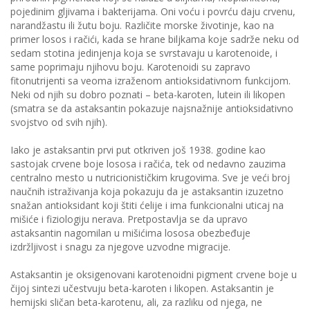
pojedinim gljivama i bakterijama. Oni voću i povrću daju crvenu,
narandžastu ili žutu boju. Različite morske životinje, kao na
primer losos i račići, kada se hrane biljkama koje sadrže neku od
sedam stotina jedinjenja koja se svrstavaju u karotenoide, i
same poprimaju njihovu boju. Karotenoidi su zapravo
fitonutrijenti sa veoma izraženom antioksidativnom funkcijom.
Neki od njih su dobro poznati – beta-karoten, lutein ili likopen
(smatra se da astaksantin pokazuje najsnažnije antioksidativno
svojstvo od svih njih).
Iako je astaksantin prvi put otkriven još 1938. godine kao
sastojak crvene boje lososa i račića, tek od nedavno zauzima
centralno mesto u nutricionističkim krugovima. Sve je veći broj
naučnih istraživanja koja pokazuju da je astaksantin izuzetno
snažan antioksidant koji štiti ćelije i ima funkcionalni uticaj na
mišiće i fiziologiju nerava. Pretpostavlja se da upravo
astaksantin nagomilan u mišićima lososa obezbeđuje
izdržljivost i snagu za njegove uzvodne migracije.
Astaksantin је oksigenovani karotenoidni pigment crvene boje u
čijoj sintezi učestvuju beta-karoten i likopen. Astaksantin je
hemijski sličan beta-karotenu, ali, za razliku od njega, ne