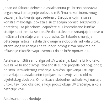
Jedan od faktora delovanja astaksantina je i brzina oporavka
organizma i smanjenje bolova u mišićima nakon intenzivnog
vežbanja. Ispitivanja sprovedena u Evropi, u kojima su se
koristile mikroalge, pokazala su značajan porast izdržljivosti u
poređenju sa placebom. Započete su i kontrolisane kliničke
studije sa ciljem da se pokaže da astaksantin smanjuje bolove u
mišićima i skraćuje vreme oporavka. On takođe smanjuje
oštećenja mišića nastala delovanjem slobodnih radikala u toku
intenzivnog vežbanja i na taj način omogućava mišićima da
efikasnije iskorišćavaju kiseonik i da se brže oporavljaju.
Astaksantin štiti samu algu od UV zračenja, kad ne bi bilo tako,
ove biljke bi zbog svoje izloženosti suncu propale od pogubnog
dejstva ultravioletnog zračenja. Naučna ispitivanja i studije
potvrđuju da astakasntin ispoljava ovo svojstvo i u obliku
dijetetskog dodatka. On uništava slobodne radikale koji nastaju
u toku tzv. foto oksidacije koju prouzrokuje UV zračenje, a koja
oštećuje kožu.
Astaksantin obezbeđuje: