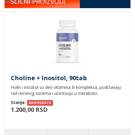
SLIČNI PROIZVODI
Choline + Inositol, 90tab
Holin i inozitol su deo vitamina B kompleksa, podržavaju
rad nervnog sistema i učestvuju u metaboliz..
Stanje:
RASPRODATO
1.200,00 RSD