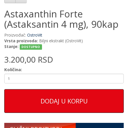
Astaxanthin Forte
(Astaksantin 4 mg), 90kap
Proizvođač:
OstroVit
Vrsta proizvoda:
Biljni ekstrakt (OstroVit)
Stanje:
DOSTUPNO
3.200,00 RSD
Količina:
DODAJ U KORPU