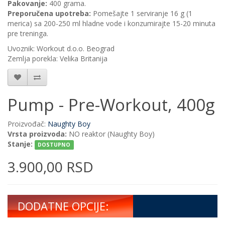
Pakovanje:
400 grama.
Preporučena upotreba:
Pomešajte 1 serviranje 16 g (1
merica) sa 200-250 ml hladne vode i konzumirajte 15-20 minuta
pre treninga.
Uvoznik: Workout d.o.o. Beograd
Zemlja porekla: Velika Britanija
Pump - Pre-Workout, 400g
Proizvođač:
Naughty Boy
Vrsta proizvoda:
NO reaktor (Naughty Boy)
Stanje:
DOSTUPNO
3.900,00 RSD
DODATNE OPCIJE: