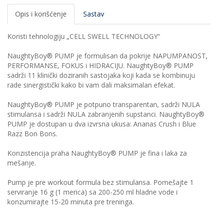
Opis i korišćenje
Sastav
Koristi tehnologiju „CELL SWELL TECHNOLOGY“
NaughtyBoy® PUMP je formulisan da pokrije NAPUMPANOST,
PERFORMANSE, FOKUS i HIDRACIJU. NaughtyBoy® PUMP
sadrži 11 klinički doziranih sastojaka koji kada se kombinuju
rade sinergistički kako bi vam dali maksimalan efekat.
NaughtyBoy® PUMP je potpuno transparentan, sadrži NULA
stimulansa i sadrži NULA zabranjenih supstanci. NaughtyBoy®
PUMP je dostupan u dva izvrsna ukusa: Ananas Crush i Blue
Razz Bon Bons.
Konzistencija praha NaughtyBoy® PUMP je fina i laka za
mešanje.
Pump je pre workout formula bez stimulansa. Pomešajte 1
serviranje 16 g (1 merica) sa 200-250 ml hladne vode i
konzumirajte 15-20 minuta pre treninga.