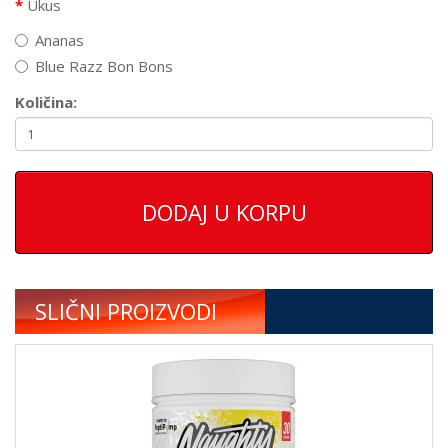
Ukus
Ananas
Blue Razz Bon Bons
Količina:
DODAJ U KORPU
SLIČNI PROIZVODI