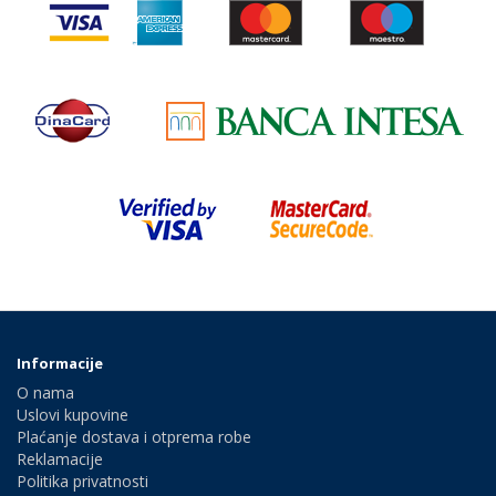
Informacije
O nama
Uslovi kupovine
Plaćanje dostava i otprema robe
Reklamacije
Politika privatnosti