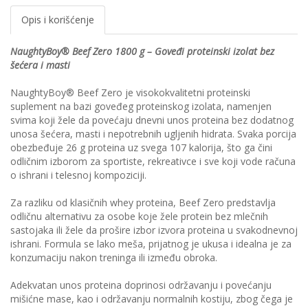
Opis i korišćenje
NaughtyBoy® Beef Zero 1800 g – Goveđi proteinski izolat bez
šećera i masti
NaughtyBoy® Beef Zero je visokokvalitetni proteinski
suplement na bazi goveđeg proteinskog izolata, namenjen
svima koji žele da povećaju dnevni unos proteina bez dodatnog
unosa šećera, masti i nepotrebnih ugljenih hidrata. Svaka porcija
obezbeđuje 26 g proteina uz svega 107 kalorija, što ga čini
odličnim izborom za sportiste, rekreativce i sve koji vode računa
o ishrani i telesnoj kompoziciji.
Za razliku od klasičnih whey proteina, Beef Zero predstavlja
odličnu alternativu za osobe koje žele protein bez mlečnih
sastojaka ili žele da prošire izbor izvora proteina u svakodnevnoj
ishrani. Formula se lako meša, prijatnog je ukusa i idealna je za
konzumaciju nakon treninga ili između obroka.
Adekvatan unos proteina doprinosi održavanju i povećanju
mišićne mase, kao i održavanju normalnih kostiju, zbog čega je