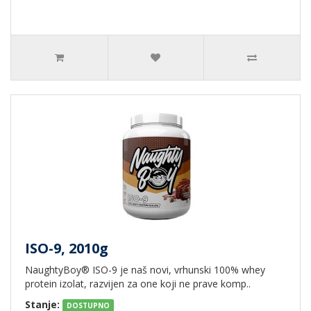
ISO-9, 2010g
NaughtyBoy® ISO-9 je naš novi, vrhunski 100% whey
protein izolat, razvijen za one koji ne prave komp..
Stanje:
DOSTUPNO