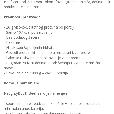
Beef Zero odličan izbor tokom faze izgradnje mišića, definicije ili
redukcije telesne mase.
Prednosti proizvoda
- 26 g visokokvalitetnog proteina po porciji
- Samo 107 kcal po serviranju
- Bez dodatog šećera
- Bez masti
- Nizak sadržaj ugljenih hidrata
- Goveđi proteinski izolat kao alternativni izvor proteina
- Lako se rastvara i jednostavan je za pripremu
- Pogodan za fazu definicije, održavanja i izgradnje mišićne
mase
- Pakovanje od 1800 g – čak 60 porcija
Kome je namenjen?
NaughtyBoy® Beef Zero je namenjen:
- sportistima i rekreativcima koji žele visok unos proteina uz
minimalan unos kalorija;
- osobama koje žele alternativu whey proteinima;