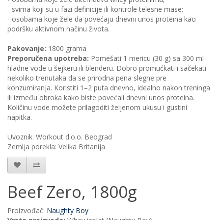
- svima koji su u fazi definicije ili kontrole telesne mase;
- osobama koje žele da povećaju dnevni unos proteina kao
podršku aktivnom načinu života.
Pakovanje:
1800 grama
Preporučena upotreba:
Pomešati 1 mericu (30 g) sa 300 ml
hladne vode u šejkeru ili blenderu. Dobro promućkati i sačekati
nekoliko trenutaka da se prirodna pena slegne pre
konzumiranja. Koristiti 1–2 puta dnevno, idealno nakon treninga
ili između obroka kako biste povećali dnevni unos proteina.
Količinu vode možete prilagoditi željenom ukusu i gustini
napitka.
Uvoznik: Workout d.o.o. Beograd
Zemlja porekla: Velika Britanija
Beef Zero, 1800g
Proizvođač:
Naughty Boy