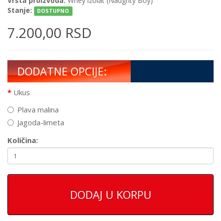
Vrsta proizvoda:
Whey izolat (Naughty Boy)
Stanje:
DOSTUPNO
7.200,00 RSD
DODATNE OPCIJE:
Ukus
Plava malina
Jagoda-limeta
Količina:
DODAJ U KORPU