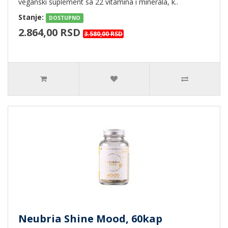
veganski suplement sa 22 vitamina i minerala, k..
Stanje:
DOSTUPNO
2.864,00 RSD
3.580,00 RSD
Neubria Shine Mood, 60kap