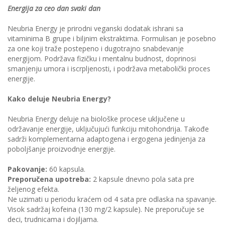
Energija za ceo dan svaki dan
Neubria Energy je prirodni veganski dodatak ishrani sa
vitaminima B grupe i biljnim ekstraktima. Formulisan je posebno
za one koji traže postepeno i dugotrajno snabdevanje
energijom. Podržava fizičku i mentalnu budnost, doprinosi
smanjenju umora i iscrpljenosti, i podržava metabolički proces
energije.
Kako deluje Neubria Energy?
Neubria Energy deluje na biološke procese uključene u
održavanje energije, uključujući funkciju mitohondrija. Takođe
sadrži komplementarna adaptogena i ergogena jedinjenja za
poboljšanje proizvodnje energije.
Pakovanje:
60 kapsula.
Preporučena upotreba:
2 kapsule dnevno pola sata pre
željenog efekta.
Ne uzimati u periodu kraćem od 4 sata pre odlaska na spavanje.
Visok sadržaj kofeina (130 mg/2 kapsule). Ne preporučuje se
deci, trudnicama i dojiljama.