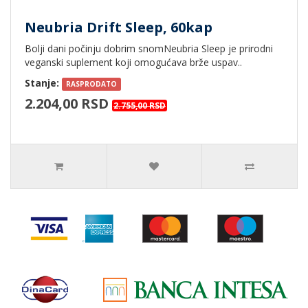
Neubria Drift Sleep, 60kap
Bolji dani počinju dobrim snomNeubria Sleep je prirodni
veganski suplement koji omogućava brže uspav..
Stanje:
RASPRODATO
2.204,00 RSD
2.755,00 RSD