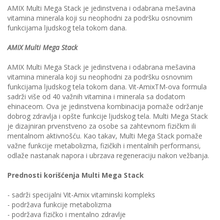
AMIX Multi Mega Stack je jedinstvena i odabrana mešavina
vitamina minerala koji su neophodni za podršku osnovnim
funkcijama ljudskog tela tokom dana.
AMIX Multi Mega Stack
AMIX Multi Mega Stack je jedinstvena i odabrana mešavina
vitamina minerala koji su neophodni za podršku osnovnim
funkcijama ljudskog tela tokom dana. Vit-AmixTM-ova formula
sadrži više od 40 važnih vitamina i minerala sa dodatom
ehinaceom. Ova je jedinstvena kombinacija pomaže održanje
dobrog zdravlja i opšte funkcije ljudskog tela. Multi Mega Stack
je dizajniran prvenstveno za osobe sa zahtevnom fizičkm ili
mentalnom aktivnošću. Kao takav, Multi Mega Stack pomaže
važne funkcije metabolizma, fizičkih i mentalnih performansi,
odlaže nastanak napora i ubrzava regeneraciju nakon vežbanja.
Prednosti korišćenja Multi Mega Stack
- sadrži specijalni Vit-Amix vitaminski kompleks
- podržava funkcije metabolizma
- podržava fizičko i mentalno zdravlje