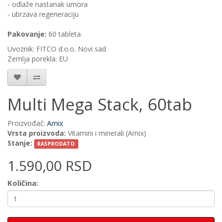
- odlaže nastanak umora
- ubrzava regeneraciju
Pakovanje:
60 tableta.
Uvoznik: FITCO d.o.o. Novi sad
Zemlja porekla: EU
Multi Mega Stack, 60tab
Proizvođač:
Amix
Vrsta proizvoda:
Vitamini i minerali (Amix)
Stanje:
RASPRODATO
1.590,00 RSD
Količina: