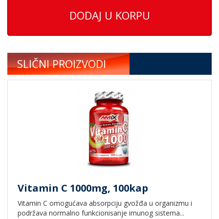
DODAJ U KORPU
SLIČNI PROIZVODI
Vitamin C 1000mg, 100kap
Vitamin C omogućava absorpciju gvožđa u organizmu i
podržava normalno funkcionisanje imunog sistema...