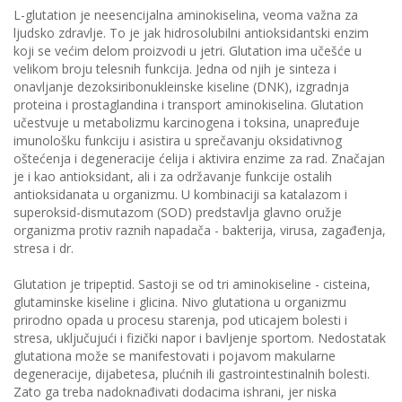
L-glutation je neesencijalna aminokiselina, veoma važna za
ljudsko zdravlje. To je jak hidrosolubilni antioksidantski enzim
koji se većim delom proizvodi u jetri. Glutation ima učešće u
velikom broju telesnih funkcija. Jedna od njih je sinteza i
onavljanje dezoksiribonukleinske kiseline (DNK), izgradnja
proteina i prostaglandina i transport aminokiselina. Glutation
učestvuje u metabolizmu karcinogena i toksina, unapređuje
imunološku funkciju i asistira u sprečavanju oksidativnog
oštećenja i degeneracije ćelija i aktivira enzime za rad. Značajan
je i kao antioksidant, ali i za održavanje funkcije ostalih
antioksidanata u organizmu. U kombinaciji sa katalazom i
superoksid-dismutazom (SOD) predstavlja glavno oružje
organizma protiv raznih napadača - bakterija, virusa, zagađenja,
stresa i dr.
Glutation je tripeptid. Sastoji se od tri aminokiseline - cisteina,
glutaminske kiseline i glicina. Nivo glutationa u organizmu
prirodno opada u procesu starenja, pod uticajem bolesti i
stresa, uključujući i fizički napor i bavljenje sportom. Nedostatak
glutationa može se manifestovati i pojavom makularne
degeneracije, dijabetesa, plućnih ili gastrointestinalnih bolesti.
Zato ga treba nadoknađivati dodacima ishrani, jer niska