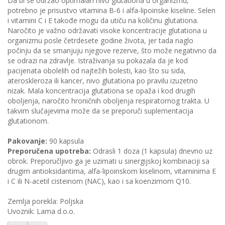
Da bi se održao optimalan nivo glutationa u organizmu,
potrebno je prisustvo vitamina B-6 i alfa-lipoinske kiseline. Selen
i vitamini C i E takođe mogu da utiču na količinu glutationa.
Naročito je važno održavati visoke koncentracije glutationa u
organizmu posle četrdesete godine života, jer tada naglo
počinju da se smanjuju njegove rezerve, što može negativno da
se odrazi na zdravlje. Istraživanja su pokazala da je kod
pacijenata obolelih od najtežih bolesti, kao što su sida,
ateroskleroza ili kancer, nivo glutationa po pravilu izuzetno
nizak. Mala koncentracija glutationa se opaža i kod drugih
oboljenja, naročito hroničnih oboljenja respiratornog trakta. U
takvim slučajevima može da se preporuči suplementacija
glutationom.
Pakovanje:
90 kapsula
Preporučena upotreba:
Odrasli 1 doza (1 kapsula) dnevno uz
obrok. Preporučljivo ga je uzimati u sinergijskoj kombinaciji sa
drugim antioksidantima, alfa-lipoinskom kiselinom, vitaminima E
i C ili N-acetil cisteinom (NAC), kao i sa koenzimom Q10.
Zemlja porekla: Poljska
Uvoznik: Lama d.o.o.