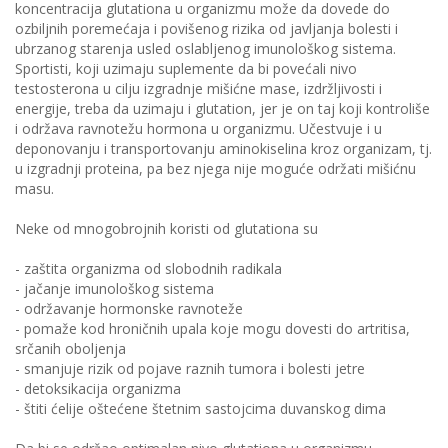
koncentracija glutationa u organizmu može da dovede do
ozbiljnih poremećaja i povišenog rizika od javljanja bolesti i
ubrzanog starenja usled oslabljenog imunološkog sistema.
Sportisti, koji uzimaju suplemente da bi povećali nivo
testosterona u cilju izgradnje mišićne mase, izdržljivosti i
energije, treba da uzimaju i glutation, jer je on taj koji kontroliše
i održava ravnotežu hormona u organizmu. Učestvuje i u
deponovanju i transportovanju aminokiselina kroz organizam, tj.
u izgradnji proteina, pa bez njega nije moguće održati mišićnu
masu.
Neke od mnogobrojnih koristi od glutationa su
- zaštita organizma od slobodnih radikala
- jačanje imunološkog sistema
- održavanje hormonske ravnoteže
- pomaže kod hroničnih upala koje mogu dovesti do artritisa,
srčanih oboljenja
- smanjuje rizik od pojave raznih tumora i bolesti jetre
- detoksikacija organizma
- štiti ćelije oštećene štetnim sastojcima duvanskog dima