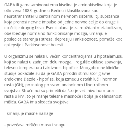
GABA ili gama-aminobuterna kiselina je aminokiselina koja je
otkrivena 1883. godine u Berlinu i klasifikovana kao
neurotransmiter u centralnom nervnom sistemu, tj. supstanca
koja prenosi nervne impulse od jedne nervne ćelije do druge ili
do ćelije drugog tkiva. Esencijalana je za moždani metabolizam,
obezbeđuje normalno funkcionisanje mozga, umanjuje
posledice starenja i stresa, depresiju i anksioznost, pomaže kod
epilepsije i Parkinsonove bolesti.
U organizmu se nalazi u većim koncentracijama u hipotalamusu,
koji se nalazi u zadnjem delu mozga, i reguliše cikluse spavanja,
telesnu temperaturu i aktivnost hipofize. Mnogobrojne kliničke
studije pokazale su da je GABA prirodni stimulator glavne
endokrine žlezde - hipofize, koja između ostalih luči i hormon
rasta (GH), poznatog po svom anabolnom i lipotrofnom
svojstvu. Stručnjaci su primetili da što je veći nivo hormona
rasta u krvi, to je manje telesne masnoće i bolja je definisanost
mišića. GABA ima sledeća svojstva:
- smanjuje masne naslage
- povećava mišićnu masu i snagu