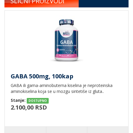
SLIČNI PROIZVODI
GABA 500mg, 100kap
GABA ili gama-aminobuterna kiselina je neproteinska
aminokiselina koja se u mozgu sintetiše iz gluta..
Stanje:
DOSTUPNO
2.100,00 RSD