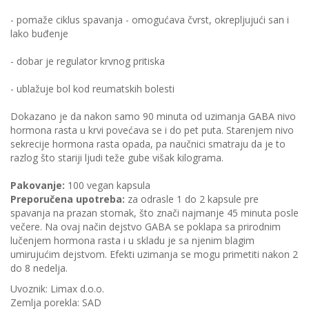
- pomaže ciklus spavanja - omogućava čvrst, okrepljujući san i
lako buđenje
- dobar je regulator krvnog pritiska
- ublažuje bol kod reumatskih bolesti
Dokazano je da nakon samo 90 minuta od uzimanja GABA nivo
hormona rasta u krvi povećava se i do pet puta. Starenjem nivo
sekrecije hormona rasta opada, pa naučnici smatraju da je to
razlog što stariji ljudi teže gube višak kilograma.
Pakovanje:
100 vegan kapsula
Preporučena upotreba:
za odrasle 1 do 2 kapsule pre
spavanja na prazan stomak, što znači najmanje 45 minuta posle
večere. Na ovaj način dejstvo GABA se poklapa sa prirodnim
lučenjem hormona rasta i u skladu je sa njenim blagim
umirujućim dejstvom. Efekti uzimanja se mogu primetiti nakon 2
do 8 nedelja.
Uvoznik: Limax d.o.o.
Zemlja porekla: SAD