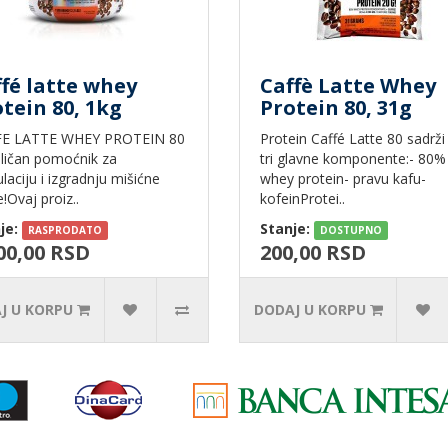
fé latte whey
Caffè Latte Whey
tein 80, 1kg
Protein 80, 31g
E LATTE WHEY PROTEIN 80
Protein Caffé Latte 80 sadrži
ličan pomoćnik za
tri glavne komponente:- 80%
laciju i izgradnju mišićne
whey protein- pravu kafu-
!Ovaj proiz..
kofeinProtei..
je:
Stanje:
RASPRODATO
DOSTUPNO
00,00 RSD
200,00 RSD
J U KORPU
DODAJ U KORPU