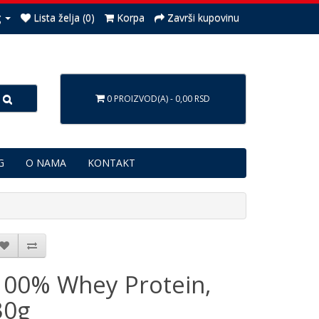
g
Lista želja (0)
Korpa
Završi kupovinu
0 PROIZVOD(A) - 0,00 RSD
G
O NAMA
KONTAKT
100% Whey Protein,
30g