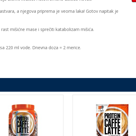
astvara, a njegova priprema je veoma laka! Gotov napitak je
ast mišićne mase i sprečiti katabolizam mišića.
 sa 220 ml vode. Dnevna doza = 2 merice.