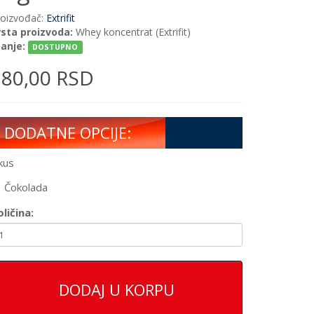
roizvođač:
Extrifit
rsta proizvoda:
Whey koncentrat (Extrifit)
tanje:
DOSTUPNO
180,00 RSD
DODATNE OPCIJE:
kus
Čokolada
ličina:
DODAJ U KORPU