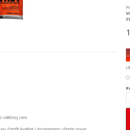
P
V
S
U
Ko
o odličnoj ceni.
aju Extrifit kvalitet i istovremeno uštede novac.