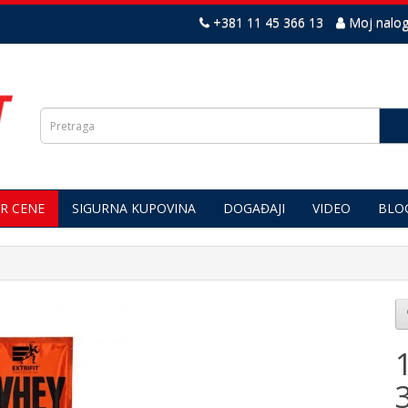
+381 11 45 366 13
Moj nalo
R CENE
SIGURNA KUPOVINA
DOGAĐAJI
VIDEO
BLO