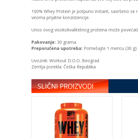
100% Whey Protein je potpuno instant, savršeno se r
veoma prijatne konzistencije.
Unos ovog visokokvalitetnog proteina može povećati r
Pakovanje:
30 grama.
Preporučena upotreba:
Pomešajte 1 mericu (30 g)
Uvoznik: Workout D.O.O. Beograd
Zemlja porekla: Češka Republika
SLIČNI PROIZVODI