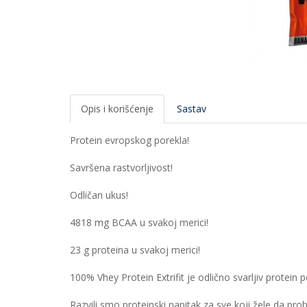
Opis i korišćenje
Sastav
Protein evropskog porekla!
Savršena rastvorljivost!
Odličan ukus!
4818 mg BCAA u svakoj merici!
23 g proteina u svakoj merici!
100% Vhey Protein Extrifit je odlično svarljiv protein p
Razvili smo proteinski napitak za sve koji žele da prob