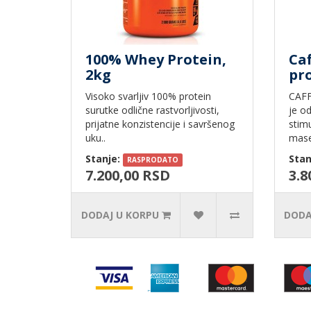
100% Whey Protein,
Caf
2kg
pro
Visoko svarljiv 100% protein
CAFF
surutke odlične rastvorljivosti,
je od
prijatne konzistencije i savršenog
stimu
uku..
mase
Stanje:
Stan
RASPRODATO
7.200,00 RSD
3.8
DODAJ U KORPU
DODA