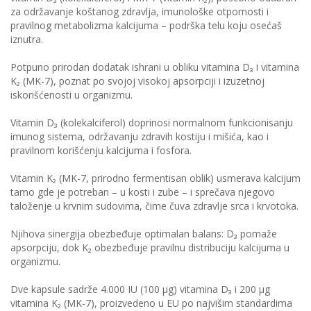
za održavanje koštanog zdravlja, imunološke otpornosti i
pravilnog metabolizma kalcijuma – podrška telu koju osećaš
iznutra.
Potpuno prirodan dodatak ishrani u obliku vitamina D₃ i vitamina
K₂ (MK-7), poznat po svojoj visokoj apsorpciji i izuzetnoj
iskorišćenosti u organizmu.
Vitamin D₃ (kolekalciferol) doprinosi normalnom funkcionisanju
imunog sistema, održavanju zdravih kostiju i mišića, kao i
pravilnom korišćenju kalcijuma i fosfora.
Vitamin K₂ (MK-7, prirodno fermentisan oblik) usmerava kalcijum
tamo gde je potreban – u kosti i zube – i sprečava njegovo
taloženje u krvnim sudovima, čime čuva zdravlje srca i krvotoka.
Njihova sinergija obezbeđuje optimalan balans: D₃ pomaže
apsorpciju, dok K₂ obezbeđuje pravilnu distribuciju kalcijuma u
organizmu.
Dve kapsule sadrže 4.000 IU (100 µg) vitamina D₃ i 200 µg
vitamina K₂ (MK-7), proizvedeno u EU po najvišim standardima