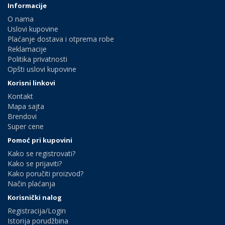
Informacije
O nama
Uslovi kupovine
Plaćanje dostava i otprema robe
Reklamacije
Politika privatnosti
Opšti uslovi kupovine
Korisni linkovi
Kontakt
Mapa sajta
Brendovi
Super cene
Pomoć pri kupovini
Kako se registrovati?
Kako se prijaviti?
Kako poručiti proizvod?
Način plaćanja
Korisnički nalog
Registracija/Login
Istorija porudžbina