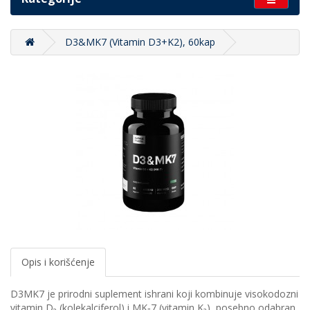
D3&MK7 (Vitamin D3+K2), 60kap
Opis i korišćenje
D3MK7 je prirodni suplement ishrani koji kombinuje visokodozni
vitamin D₃ (kolekalciferol) i MK‑7 (vitamin K₂), posebno odabran