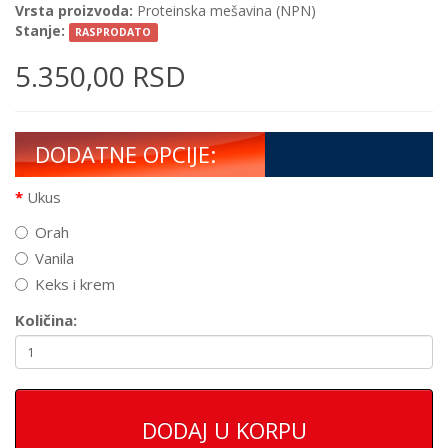
Vrsta proizvoda:
Proteinska mešavina (NPN)
Stanje:
RASPRODATO
5.350,00 RSD
DODATNE OPCIJE:
Ukus
Orah
Vanila
Keks i krem
Količina:
DODAJ U KORPU