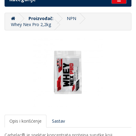
Proizvođač:
NPN
Whey Nex Pro 2,2kg
Opis i korišćenje
Sastav
Carbelac® je spektar koncentrata proteina surutke koji