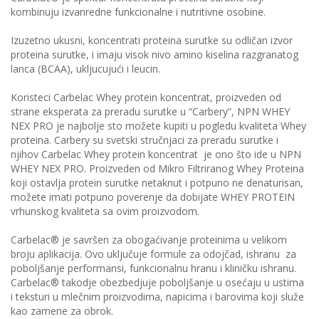
kombinuju izvanredne funkcionalne i nutritivne osobine.
Izuzetno ukusni, koncentrati proteina surutke su odličan izvor
proteina surutke, i imaju visok nivo amino kiselina razgranatog
lanca (BCAA), ukljucujući i leucin.
Koristeci Carbelac Whey protein koncentrat, proizveden od
strane eksperata za preradu surutke u “Carbery”, NPN WHEY
NEX PRO je najbolje sto možete kupiti u pogledu kvaliteta Whey
proteina. Carbery su svetski stručnjaci za preradu surutke i
njihov Carbelac Whey protein koncentrat je ono što ide u NPN
WHEY NEX PRO. Proizveden od Mikro Filtriranog Whey Proteina
koji ostavlja protein surutke netaknut i potpuno ne denaturisan,
možete imati potpuno poverenje da dobijate WHEY PROTEIN
vrhunskog kvaliteta sa ovim proizvodom.
Carbelac® je savršen za obogaćivanje proteinima u velikom
broju aplikacija. Ovo uključuje formule za odojčad, ishranu za
poboljšanje performansi, funkcionalnu hranu i kliničku ishranu.
Carbelac® takodje obezbedjuje poboljšanje u osećaju u ustima
i teksturi u mlečnim proizvodima, napicima i barovima koji služe
kao zamene za obrok.