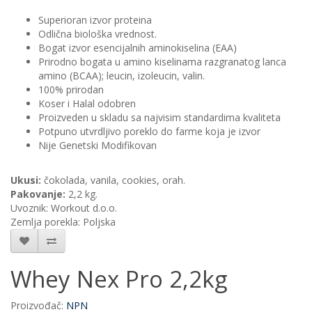
Superioran izvor proteina
Odlična biološka vrednost.
Bogat izvor esencijalnih aminokiselina (EAA)
Prirodno bogata u amino kiselinama razgranatog lanca
amino (BCAA); leucin, izoleucin, valin.
100% prirodan
Koser i Halal odobren
Proizveden u skladu sa najvisim standardima kvaliteta
Potpuno utvrdljivo poreklo do farme koja je izvor
Nije Genetski Modifikovan
Ukusi:
čokolada, vanila, cookies, orah.
Pakovanje:
2,2 kg.
Uvoznik: Workout d.o.o.
Zemlja porekla: Poljska
Whey Nex Pro 2,2kg
Proizvođač:
NPN