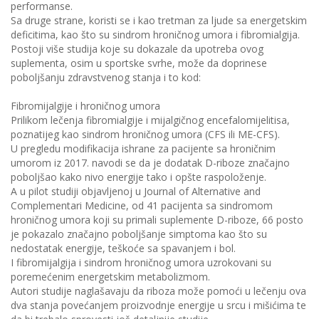
performanse.
Sa druge strane, koristi se i kao tretman za ljude sa energetskim
deficitima, kao što su sindrom hroničnog umora i fibromialgija.
Postoji više studija koje su dokazale da upotreba ovog
suplementa, osim u sportske svrhe, može da doprinese
poboljšanju zdravstvenog stanja i to kod:
Fibromijalgije i hroničnog umora
Prilikom lečenja fibromialgije i mijalgičnog encefalomijelitisa,
poznatijeg kao sindrom hroničnog umora (CFS ili ME-CFS).
U pregledu modifikacija ishrane za pacijente sa hroničnim
umorom iz 2017. navodi se da je dodatak D-riboze značajno
poboljšao kako nivo energije tako i opšte raspoloženje.
A u pilot studiji objavljenoj u Journal of Alternative and
Complementari Medicine, od 41 pacijenta sa sindromom
hroničnog umora koji su primali suplemente D-riboze, 66 posto
je pokazalo značajno poboljšanje simptoma kao što su
nedostatak energije, teškoće sa spavanjem i bol.
I fibromijalgija i sindrom hroničnog umora uzrokovani su
poremećenim energetskim metabolizmom.
Autori studije naglašavaju da riboza može pomoći u lečenju ova
dva stanja povećanjem proizvodnje energije u srcu i mišićima te