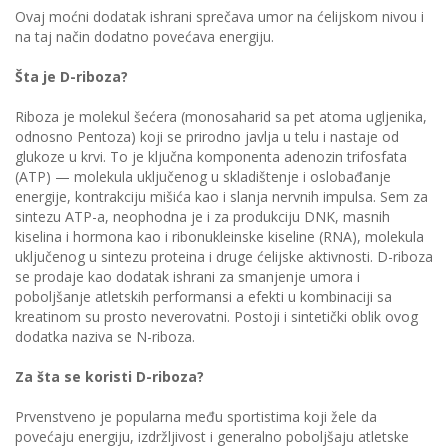
Ovaj moćni dodatak ishrani sprečava umor na ćelijskom nivou i
na taj način dodatno povećava energiju.
Šta je D-riboza?
Riboza je molekul šećera (monosaharid sa pet atoma ugljenika,
odnosno Pentoza) koji se prirodno javlja u telu i nastaje od
glukoze u krvi. To je ključna komponenta adenozin trifosfata
(ATP) — molekula uključenog u skladištenje i oslobađanje
energije, kontrakciju mišića kao i slanja nervnih impulsa. Sem za
sintezu ATP-a, neophodna je i za produkciju DNK, masnih
kiselina i hormona kao i ribonukleinske kiseline (RNA), molekula
uključenog u sintezu proteina i druge ćelijske aktivnosti. D-riboza
se prodaje kao dodatak ishrani za smanjenje umora i
poboljšanje atletskih performansi a efekti u kombinaciji sa
kreatinom su prosto neverovatni. Postoji i sintetički oblik ovog
dodatka naziva se N-riboza.
Za šta se koristi D-riboza?
Prvenstveno je popularna među sportistima koji žele da
povećaju energiju, izdržljivost i generalno poboljšaju atletske