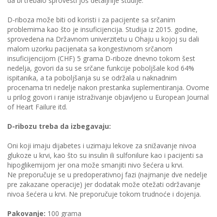
da bi trebalo sprovesti još detaljnije studije.
D-riboza može biti od koristi i za pacijente sa srčanim
problemima kao što je insuficijencija. Studija iz 2015. godine,
sprovedena na Državnom univerzitetu u Ohaju u kojoj su dali
malom uzorku pacijenata sa kongestivnom srčanom
insuficijencijom (CHF) 5 grama D-riboze dnevno tokom šest
nedelja, govori da su se srčane funkcije poboljšale kod 64%
ispitanika, a ta poboljšanja su se održala u naknadnim
procenama tri nedelje nakon prestanka suplementiranja. Ovome
u prilog govori i ranije istraživanje objavljeno u European Journal
of Heart Failure itd.
D-ribozu treba da izbegavaju:
Oni koji imaju dijabetes i uzimaju lekove za snižavanje nivoa
glukoze u krvi, kao što su insulin ili sulfonilure kao i pacijenti sa
hipoglikemijom jer ona može smanjiti nivo šećera u krvi.
Ne preporučuje se u predoperativnoj fazi (najmanje dve nedelje
pre zakazane operacije) jer dodatak može otežati održavanje
nivoa šećera u krvi. Ne preporučuje tokom trudnoće i dojenja.
Pakovanje:
100 grama