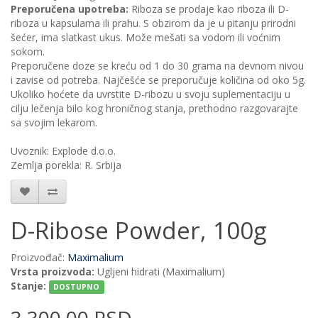
Preporučena upotreba:
Riboza se prodaje kao riboza ili D-
riboza u kapsulama ili prahu. S obzirom da je u pitanju prirodni
šećer, ima slatkast ukus. Može mešati sa vodom ili voćnim
sokom.
Preporučene doze se kreću od 1 do 30 grama na devnom nivou
i zavise od potreba. Najčešće se preporučuje količina od oko 5g.
Ukoliko hoćete da uvrstite D-ribozu u svoju suplementaciju u
cilju lečenja bilo kog hroničnog stanja, prethodno razgovarajte
sa svojim lekarom.
Uvoznik: Explode d.o.o.
Zemlja porekla: R. Srbija
D-Ribose Powder, 100g
Proizvođač:
Maximalium
Vrsta proizvoda:
Ugljeni hidrati (Maximalium)
Stanje:
DOSTUPNO