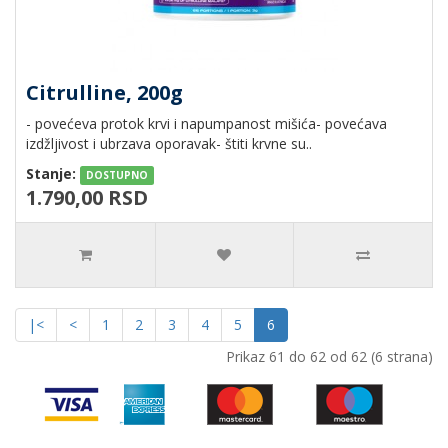
Citrulline, 200g
- povećeva protok krvi i napumpanost mišića- povećava
izdžljivost i ubrzava oporavak- štiti krvne su..
Stanje:
DOSTUPNO
1.790,00 RSD
|<
<
1
2
3
4
5
6
Prikaz 61 do 62 od 62 (6 strana)