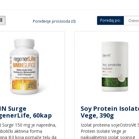
Poređaj po:
Poređenje proizvoda (0)
N Surge
Soy Protein Isolat
generLife, 60kap
Vege, 390g
Surge 150 mg je napredna,
Izolat proteina sojeOstroVit 
bolički aktivna forma
Protein Isolate Vege je
mina B3 koja pomaže telu da
najkvalitetniji izolat sojinog