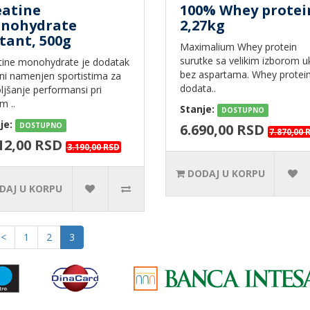
eatine
100% Whey protei
nohydrate
2,27kg
tant, 500g
Maximalium Whey protein
surutke sa velikim izborom u
tine monohydrate je dodatak
bez aspartama. Whey protein
ani namenjen sportistima za
dodata..
ljšanje performansi pri
m ..
Stanje:
DOSTUPNO
je:
DOSTUPNO
6.690,00 RSD
7.870,00 
12,00 RSD
3.190,00 RSD
DODAJ U KORPU
DAJ U KORPU
<
1
2
3