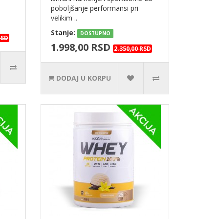
poboljšanje performansi pri
velikim ..
Stanje:
DOSTUPNO
RSD
1.998,00 RSD
2.350,00 RSD
DODAJ U KORPU