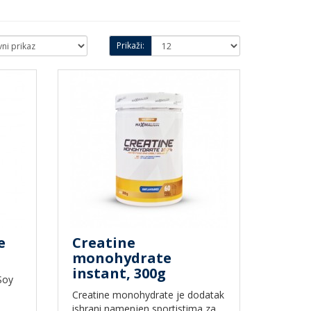
Prikaži:
e
Creatine
monohydrate
instant, 300g
Soy
Creatine monohydrate je dodatak
ishrani namenjen sportistima za