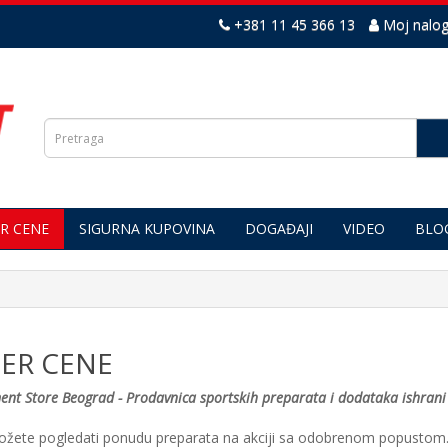
+381 11 45 366 13
Moj nalo
R CENE
SIGURNA KUPOVINA
DOGAĐAJI
VIDEO
BLO
ER CENE
nt Store Beograd - Prodavnica sportskih preparata i dodataka ishrani
žete pogledati ponudu preparata na akciji sa odobrenom popustom