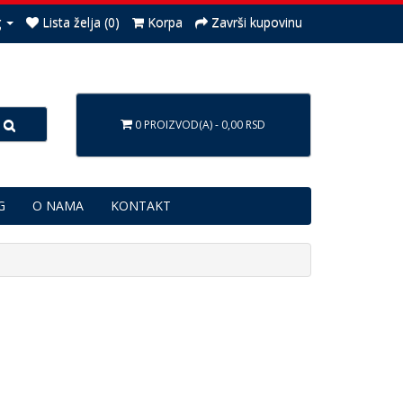
g
Lista želja (0)
Korpa
Završi kupovinu
0 PROIZVOD(A) - 0,00 RSD
G
O NAMA
KONTAKT
.