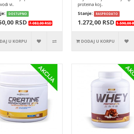
vodi vi..
proteina koj..
je:
Stanje:
DOSTUPNO
RASPRODATO
50,00 RSD
1.272,00 RSD
7.083,00 RSD
1.590,00 
DAJ U KORPU
DODAJ U KORPU