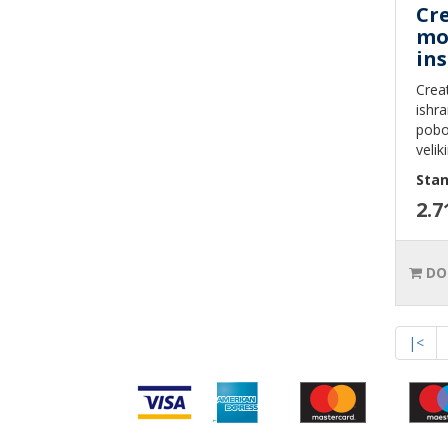
Cr
mo
ins
Crea
ishr
pobo
veliki
Stan
2.7
DO
|<