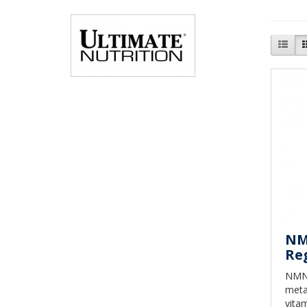
NM
Re
NMN 
meta
vita