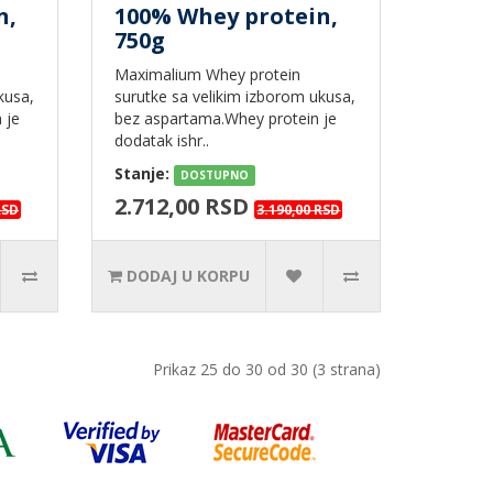
n,
100% Whey protein,
750g
Maximalium Whey protein
kusa,
surutke sa velikim izborom ukusa,
 je
bez aspartama.Whey protein je
dodatak ishr..
Stanje:
DOSTUPNO
2.712,00 RSD
RSD
3.190,00 RSD
DODAJ U KORPU
Prikaz 25 do 30 od 30 (3 strana)