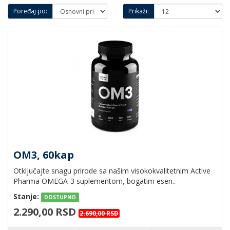
Poređaj po:
Prikaži:
OM3, 60kap
Otključajte snagu prirode sa našim visokokvalitetnim Active
Pharma OMEGA-3 suplementom, bogatim esen..
Stanje:
DOSTUPNO
2.290,00 RSD
2.690,00 RSD